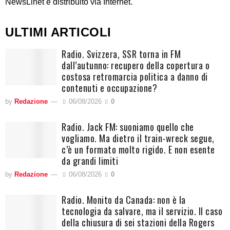
NewsLinet è distribuito via Internet.
ULTIMI ARTICOLI
Radio. Svizzera, SSR torna in FM
dall’autunno: recupero della copertura o
costosa retromarcia politica a danno di
contenuti e occupazione?
by
Redazione
06/08/2026
0
Radio. Jack FM: suoniamo quello che
vogliamo. Ma dietro il train-wreck segue,
c’è un formato molto rigido. E non esente
da grandi limiti
by
Redazione
06/08/2026
0
Radio. Monito da Canada: non è la
tecnologia da salvare, ma il servizio. Il caso
della chiusura di sei stazioni della Rogers