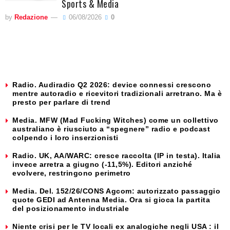
Sports & Media
by
Redazione
06/08/2026
0
Radio. Audiradio Q2 2026: device connessi crescono
mentre autoradio e ricevitori tradizionali arretrano. Ma è
presto per parlare di trend
Media. MFW (Mad Fucking Witches) come un collettivo
australiano è riusciuto a “spegnere” radio e podcast
colpendo i loro inserzionisti
Radio. UK, AA/WARC: cresce raccolta (IP in testa). Italia
invece arretra a giugno (-11,5%). Editori anziché
evolvere, restringono perimetro
Media. Del. 152/26/CONS Agcom: autorizzato passaggio
quote GEDI ad Antenna Media. Ora si gioca la partita
del posizionamento industriale
Niente crisi per le TV locali ex analogiche negli USA : il