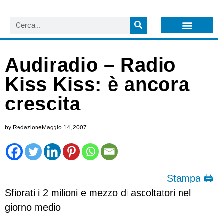
LISTA NEWSLETTER E CIRCOLARI SIT
ARCHIVIO S.I.T.
Audiradio – Radio
Kiss Kiss: è ancora
crescita
by
Redazione
Maggio 14, 2007
Stampa 🖨
Sfiorati i 2 milioni e mezzo di ascoltatori nel
giorno medio