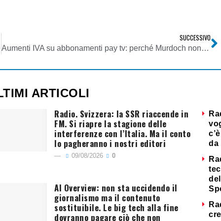
SUCCESSIVO
Aumenti IVA su abbonamenti pay tv: perché Murdoch non fa il bel gesto?
LTIMI ARTICOLI
Radio. Svizzera: la SSR riaccende in
Ra
FM. Si riapre la stagione delle
vog
interferenze con l’Italia. Ma il conto
c’è
lo pagheranno i nostri editori
da 
09/08/2026
0
Ra
tec
del
AI Overview: non sta uccidendo il
Sp
giornalismo ma il contenuto
Ra
sostituibile. Le big tech alla fine
cre
dovranno pagare ciò che non