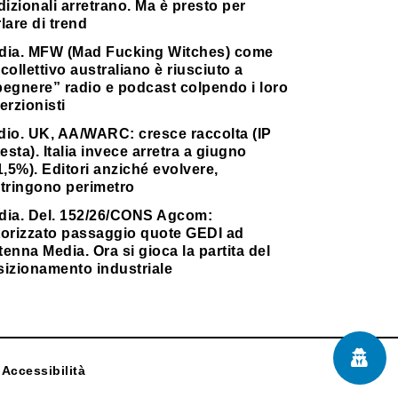
dizionali arretrano. Ma è presto per
lare di trend
dia. MFW (Mad Fucking Witches) come
collettivo australiano è riusciuto a
pegnere” radio e podcast colpendo i loro
erzionisti
dio. UK, AA/WARC: cresce raccolta (IP
testa). Italia invece arretra a giugno
1,5%). Editori anziché evolvere,
stringono perimetro
dia. Del. 152/26/CONS Agcom:
torizzato passaggio quote GEDI ad
enna Media. Ora si gioca la partita del
sizionamento industriale
Accessibilità