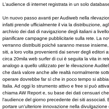
L’audience di internet registrata in un solo databas
Un nuovo passo avanti per Audiweb nella rilevazion
infatti prende ufficialmente il via la distribuzione, a
archivio dei dati di navigazione degli italiani a liv
pianificare campagne pubblicitarie sulla rete. La novi
verranno distribuiti poiché saranno messe insieme, pe
siti, a loro volta provenienti dai server degli edito
circa 20mila web surfer di cui è seguita la vita in re
analogo a quello utilizzato per le rilevazione Auditel)
che darà valore anche alle realtà normalmente sot
operare dovrebbe far sì che in poco tempo si abbia un
Italia. Ad oggi lo strumento attivo e free si può atti
chiama AW Report e, su base dei dati censuari che p
l’audience del giorno precedente dei siti associati
portare un’ulteriore innovazione nella divulgazione de