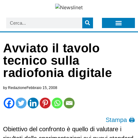
LISTA NEWSLETTER E CIRCOLARI SIT
ARCHIVIO S.I.T.
Avviato il tavolo
tecnico sulla
radiofonia digitale
by
Redazione
Febbraio 15, 2008
Stampa 🖨
Obiettivo del confronto è quello di valutare i