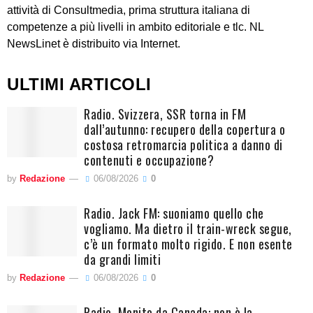
attività di Consultmedia, prima struttura italiana di
competenze a più livelli in ambito editoriale e tlc. NL
NewsLinet è distribuito via Internet.
ULTIMI ARTICOLI
Radio. Svizzera, SSR torna in FM
dall’autunno: recupero della copertura o
costosa retromarcia politica a danno di
contenuti e occupazione?
by
Redazione
06/08/2026
0
Radio. Jack FM: suoniamo quello che
vogliamo. Ma dietro il train-wreck segue,
c’è un formato molto rigido. E non esente
da grandi limiti
by
Redazione
06/08/2026
0
Radio. Monito da Canada: non è la