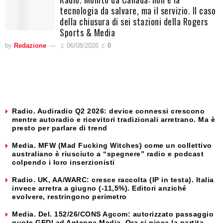
tecnologia da salvare, ma il servizio. Il caso
della chiusura di sei stazioni della Rogers
Sports & Media
by
Redazione
06/08/2026
0
Radio. Audiradio Q2 2026: device connessi crescono
mentre autoradio e ricevitori tradizionali arretrano. Ma è
presto per parlare di trend
Media. MFW (Mad Fucking Witches) come un collettivo
australiano è riusciuto a “spegnere” radio e podcast
colpendo i loro inserzionisti
Radio. UK, AA/WARC: cresce raccolta (IP in testa). Italia
invece arretra a giugno (-11,5%). Editori anziché
evolvere, restringono perimetro
Media. Del. 152/26/CONS Agcom: autorizzato passaggio
quote GEDI ad Antenna Media. Ora si gioca la partita