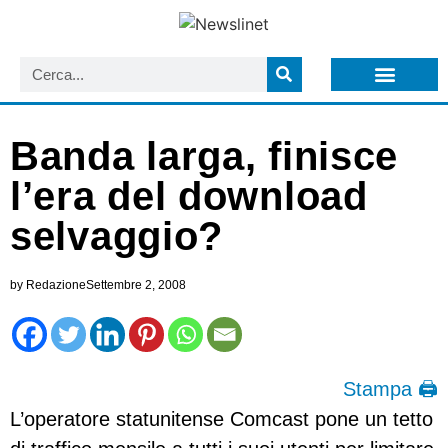
LISTA NEWSLETTER E CIRCOLARI SIT
ARCHIVIO S.I.T.
Banda larga, finisce
l’era del download
selvaggio?
by
Redazione
Settembre 2, 2008
Stampa 🖨
L’operatore statunitense Comcast pone un tetto