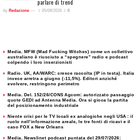
parlare di trend
by
Redazione
05/08/2026
0
Media. MFW (Mad Fucking Witches) come un collettivo
australiano è riusciuto a “spegnere” radio e podcast
colpendo i loro inserzionisti
Radio. UK, AA/WARC: cresce raccolta (IP in testa). Italia
invece arretra a giugno (-11,5%). Editori anziché
evolvere, restringono perimetro
Media. Del. 152/26/CONS Agcom: autorizzato passaggio
quote GEDI ad Antenna Media. Ora si gioca la partita
del posizionamento industriale
Niente crisi per le TV locali ex analogiche negli USA : il
ruolo nell’informazione areale, le tre fonti di ricavi e il
caso FOX a New Orleans
Media. Newslinet podcast puntata del 29/07/2026: