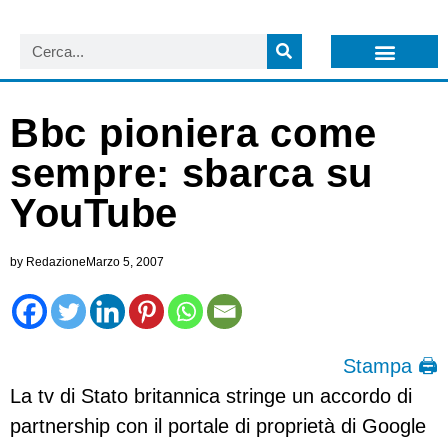
LISTA NEWSLETTER E CIRCOLARI SIT
ARCHIVIO S.I.T.
Bbc pioniera come
sempre: sbarca su
YouTube
by
Redazione
Marzo 5, 2007
Stampa 🖨
La tv di Stato britannica stringe un accordo di
partnership con il portale di proprietà di Google