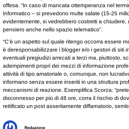
offesa. “In caso di mancata ottemperanza nel termin
Informatico – si prevedono multe salate (15-25 milioni
evidentemente, si vedrebbero costretti a chiudere, 
pensiero anche nello spazio telematico”.
“C’è un aspetto sul quale ritengo occorra essere mo
è deresponsabilizzare i blogger e/o i gestori di siti i
eventuali pregiudizi arrecati a terzi ma, piuttosto, s
adempimenti propri dei mezzi di informazione profe
attività di tipo amatoriale o, comunque, non lucrativo
informano senza essere inseriti in una struttura pr
meccanismi di reazione. Esemplifica Scorza: “prete
disconnesso per più di 48 ore, corra il rischio di do
rettificato un post asseritamente diffamatorio, sem
Redazione