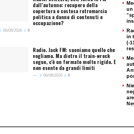
Me
dall’autunno: recupero della
un 
copertura o costosa retromarcia
“s
politica a danno di contenuti e
ins
occupazione?
06/08/2026
0
Ra
in 
(-1
Radio. Jack FM: suoniamo quello che
re
vogliamo. Ma dietro il train-wreck
Me
segue, c’è un formato molto rigido. E
au
non esente da grandi limiti
Ant
06/08/2026
0
po
Nie
neg
are
Ne