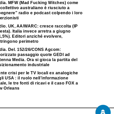
dia. MFW (Mad Fucking Witches) come
collettivo australiano è riusciuto a
pegnere” radio e podcast colpendo i loro
erzionisti
dio. UK, AA/WARC: cresce raccolta (IP
testa). Italia invece arretra a giugno
1,5%). Editori anziché evolvere,
stringono perimetro
dia. Del. 152/26/CONS Agcom:
torizzato passaggio quote GEDI ad
enna Media. Ora si gioca la partita del
sizionamento industriale
nte crisi per le TV locali ex analogiche
li USA : il ruolo nell’informazione
ale, le tre fonti di ricavi e il caso FOX a
w Orleans