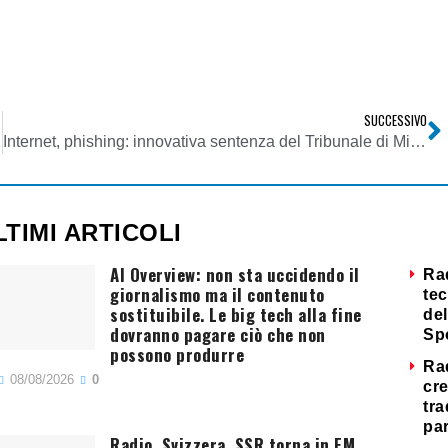
SUCCESSIVO
nieri
Internet, phishing: innovativa sentenza del Tribunale di Milano
LTIMI ARTICOLI
AI Overview: non sta uccidendo il
Ra
giornalismo ma il contenuto
tec
sostituibile. Le big tech alla fine
del
dovranno pagare ciò che non
Sp
possono produrre
Ra
08/08/2026
0
cre
tra
par
Radio. Svizzera, SSR torna in FM