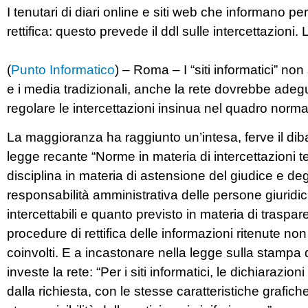
I tenutari di diari online e siti web che informano pe
rettifica: questo prevede il ddl sulle intercettazioni. 
(
Punto Informatico
) – Roma – I “siti informatici” n
e i media tradizionali, anche la rete dovrebbe adegua
regolare le intercettazioni insinua nel quadro normat
La maggioranza ha raggiunto un’intesa, ferve il diba
legge recante “Norme in materia di intercettazioni t
disciplina in materia di astensione del giudice e degl
responsabilità amministrativa delle persone giuridich
intercettabili e quanto previsto in materia di traspa
procedure di rettifica delle informazioni ritenute non
coinvolti. E a incastonare nella legge sulla stampa
investe la rete: “Per i siti informatici, le dichiarazio
dalla richiesta, con le stesse caratteristiche grafic