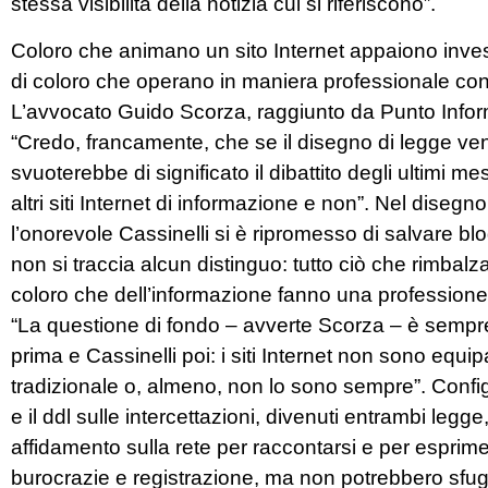
stessa visibilità della notizia cui si riferiscono”.
Coloro che animano un sito Internet appaiono investi
di coloro che operano in maniera professionale con 
L’avvocato Guido Scorza, raggiunto da Punto Inform
“Credo, francamente, che se il disegno di legge ve
svuoterebbe di significato il dibattito degli ultimi mesi
altri siti Internet di informazione e non”. Nel diseg
l’onorevole Cassinelli si è ripromesso di salvare b
non si traccia alcun distinguo: tutto ciò che rimbalz
coloro che dell’informazione fanno una professione
“La questione di fondo – avverte Scorza – è sempre l
prima e Cassinelli poi: i siti Internet non sono equi
tradizionale o, almeno, non lo sono sempre”. Configu
e il ddl sulle intercettazioni, divenuti entrambi le
affidamento sulla rete per raccontarsi e per esprim
burocrazie e registrazione, ma non potrebbero sfuggir