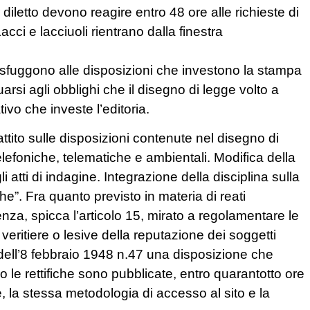
r diletto devono reagire entro 48 ore alle richieste di
Lacci e lacciuoli rientrano dalla finestra
on sfuggono alle disposizioni che investono la stampa
rsi agli obblighi che il disegno di legge volto a
ivo che investe l’editoria.
ttito sulle disposizioni contenute nel disegno di
elefoniche, telematiche e ambientali. Modifica della
i atti di indagine. Integrazione della disciplina sulla
e”. Fra quanto previsto in materia di reati
renza, spicca l’articolo 15, mirato a regolamentare le
 veritiere o lesive della reputazione dei soggetti
 dell’8 febbraio 1948 n.47 una disposizione che
ni o le rettifiche sono pubblicate, entro quarantotto ore
he, la stessa metodologia di accesso al sito e la