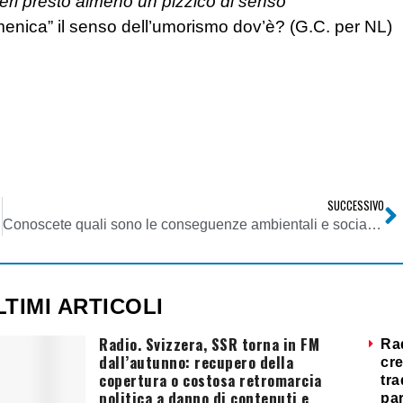
eri presto almeno un pizzico di senso
menica” il senso dell’umorismo dov’è? (G.C. per NL)
SUCCESSIVO
Conoscete quali sono le conseguenze ambientali e sociali della diffusione dei telefoni cellulari?
LTIMI ARTICOLI
Radio. Svizzera, SSR torna in FM
Ra
dall’autunno: recupero della
cre
copertura o costosa retromarcia
tra
politica a danno di contenuti e
par