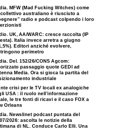
dia. MFW (Mad Fucking Witches) come
collettivo australiano è riusciuto a
pegnere” radio e podcast colpendo i loro
erzionisti
dio. UK, AA/WARC: cresce raccolta (IP
testa). Italia invece arretra a giugno
1,5%). Editori anziché evolvere,
stringono perimetro
dia. Del. 152/26/CONS Agcom:
torizzato passaggio quote GEDI ad
enna Media. Ora si gioca la partita del
sizionamento industriale
nte crisi per le TV locali ex analogiche
li USA : il ruolo nell’informazione
ale, le tre fonti di ricavi e il caso FOX a
w Orleans
dia. Newslinet podcast puntata del
07/2026: ascolta le notizie della
timana di NL. Conduce Carlo Elli. Una