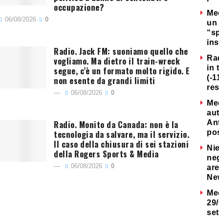
occupazione?
Me
06/08/2026
0
un 
“s
ins
Radio. Jack FM: suoniamo quello che
Ra
vogliamo. Ma dietro il train-wreck
in 
segue, c’è un formato molto rigido. E
(-1
non esente da grandi limiti
re
06/08/2026
0
Me
au
Radio. Monito da Canada: non è la
Ant
tecnologia da salvare, ma il servizio.
po
Il caso della chiusura di sei stazioni
Nie
della Rogers Sports & Media
neg
06/08/2026
0
are
Ne
Me
29/
set