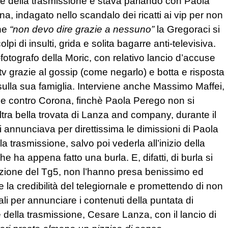
te della trasmissione e stava parlando con Paola
a, indagato nello scandalo dei ricatti ai vip per non
one
“non devo dire grazie a nessuno”
la Gregoraci si
olpi di insulti, grida e solita bagarre anti-televisiva.
o-fotografo della Moric, con relativo lancio d’accuse
n tv grazie al gossip (come negarlo) e botta e risposta
sulla sua famiglia. Interviene anche Massimo Maffei,
cuse contro Corona, finchè Paola Perego non si
altra bella trovata di Lanza and company, durante il
annunciava per direttissima le dimissioni di Paola
 trasmissione, salvo poi vederla all’inizio della
ha appena fatto una burla. E, difatti, di burla si
edazione del Tg5, non l’hanno presa benissimo ed
la credibilità del telegiornale e promettendo di non
li per annunciare i contenuti della puntata di
della trasmissione, Cesare Lanza, con il lancio di