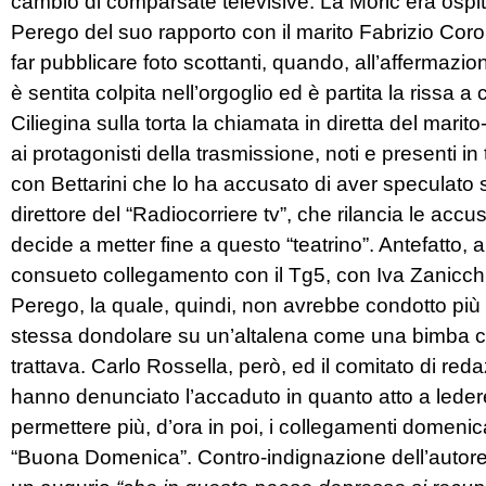
cambio di comparsate televisive. La Moric era ospi
Perego del suo rapporto con il marito Fabrizio Coron
far pubblicare foto scottanti, quando, all’affermazi
è sentita colpita nell’orgoglio ed è partita la rissa a c
Ciliegina sulla torta la chiamata in diretta del marit
ai protagonisti della trasmissione, noti e presenti i
con Bettarini che lo ha accusato di aver speculato 
direttore del “Radiocorriere tv”, che rilancia le ac
decide a metter fine a questo “teatrino”. Antefatto, 
consueto collegamento con il Tg5, con Iva Zanicchi 
Perego, la quale, quindi, non avrebbe condotto più la
stessa dondolare su un’altalena come una bimba che 
trattava. Carlo Rossella, però, ed il comitato di r
hanno denunciato l’accaduto in quanto atto a ledere 
permettere più, d’ora in poi, i collegamenti domenica
“Buona Domenica”. Contro-indignazione dell’autore 