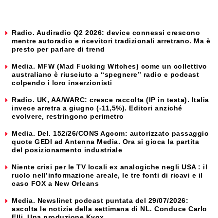
Radio. Audiradio Q2 2026: device connessi crescono
mentre autoradio e ricevitori tradizionali arretrano. Ma è
presto per parlare di trend
Media. MFW (Mad Fucking Witches) come un collettivo
australiano è riusciuto a “spegnere” radio e podcast
colpendo i loro inserzionisti
Radio. UK, AA/WARC: cresce raccolta (IP in testa). Italia
invece arretra a giugno (-11,5%). Editori anziché
evolvere, restringono perimetro
Media. Del. 152/26/CONS Agcom: autorizzato passaggio
quote GEDI ad Antenna Media. Ora si gioca la partita
del posizionamento industriale
Niente crisi per le TV locali ex analogiche negli USA : il
ruolo nell’informazione areale, le tre fonti di ricavi e il
caso FOX a New Orleans
Media. Newslinet podcast puntata del 29/07/2026:
ascolta le notizie della settimana di NL. Conduce Carlo
Elli. Una produzione Kvox