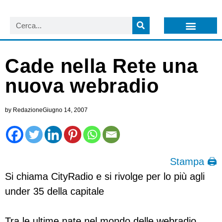
LISTA NEWSLETTER E CIRCOLARI SIT
ARCHIVIO S.I.T.
Cade nella Rete una
nuova webradio
by
Redazione
Giugno 14, 2007
Stampa 🖨
Si chiama CityRadio e si rivolge per lo più agli
under 35 della capitale
Tra le ultime nate nel mondo delle webradio,