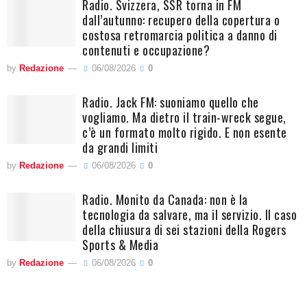
Radio. Svizzera, SSR torna in FM
dall’autunno: recupero della copertura o
costosa retromarcia politica a danno di
contenuti e occupazione?
by
Redazione
06/08/2026
0
Radio. Jack FM: suoniamo quello che
vogliamo. Ma dietro il train-wreck segue,
c’è un formato molto rigido. E non esente
da grandi limiti
by
Redazione
06/08/2026
0
Radio. Monito da Canada: non è la
tecnologia da salvare, ma il servizio. Il caso
della chiusura di sei stazioni della Rogers
Sports & Media
by
Redazione
06/08/2026
0