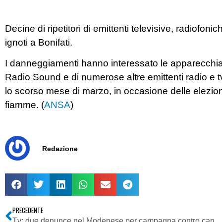
Decine di ripetitori di emittenti televisive, radiofonic
ignoti a Bonifati.
I danneggiamenti hanno interessato le apparecchiatu
Radio Sound e di numerose altre emittenti radio e t
lo scorso mese di marzo, in occasione delle elezion
fiamme. (
ANSA
)
Redazione
PRECEDENTE
Tv: due denunce nel Modenese per campagna contro canone