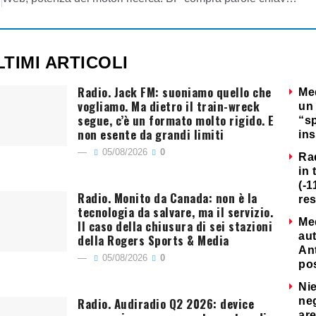
LTIMI ARTICOLI
Radio. Jack FM: suoniamo quello che
Me
vogliamo. Ma dietro il train-wreck
un 
segue, c’è un formato molto rigido. E
“s
non esente da grandi limiti
ins
05/08/2026
0
Ra
in 
(-1
Radio. Monito da Canada: non è la
re
tecnologia da salvare, ma il servizio.
Me
Il caso della chiusura di sei stazioni
au
della Rogers Sports & Media
Ant
05/08/2026
0
po
Nie
Radio. Audiradio Q2 2026: device
neg
are