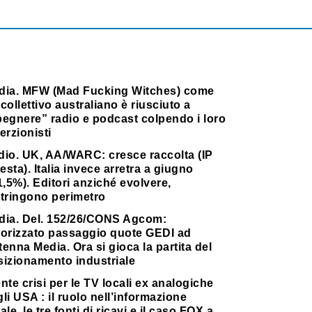
dia. MFW (Mad Fucking Witches) come
collettivo australiano è riusciuto a
pegnere” radio e podcast colpendo i loro
erzionisti
dio. UK, AA/WARC: cresce raccolta (IP
testa). Italia invece arretra a giugno
1,5%). Editori anziché evolvere,
stringono perimetro
dia. Del. 152/26/CONS Agcom:
torizzato passaggio quote GEDI ad
enna Media. Ora si gioca la partita del
sizionamento industriale
nte crisi per le TV locali ex analogiche
li USA : il ruolo nell’informazione
ale, le tre fonti di ricavi e il caso FOX a