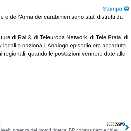
Stampa 🖨
he e dell’Arma dei carabinieri sono stati distrutti da
re di Rai 3, di Teleuropa Network, di Tele Praia, di
v locali e nazionali. Analogo episodio era accaduto
i regionali, quando le postazioni vennero date alle
SUCCESSIVO
 Rai
Web, potenza dei motori ricerca: BP compra parole chiave di Google e Yahoo per far sapere la sua sulla Marea nera