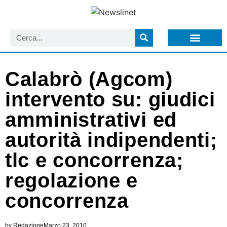
LISTA NEWSLETTER E CIRCOLARI SIT
ARCHIVIO S.I.T.
Calabrò (Agcom)
intervento su: giudici
amministrativi ed
autorità indipendenti;
tlc e concorrenza;
regolazione e
concorrenza
by
Redazione
Marzo 23, 2010