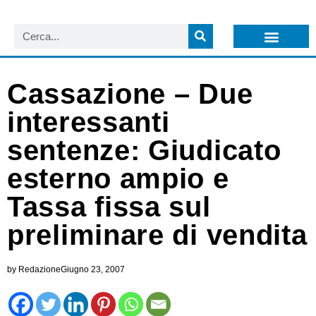
LISTA NEWSLETTER E CIRCOLARI SIT
ARCHIVIO S.I.T.
Cassazione – Due
interessanti
sentenze: Giudicato
esterno ampio e
Tassa fissa sul
preliminare di vendita
by
Redazione
Giugno 23, 2007