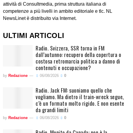
attività di Consultmedia, prima struttura italiana di
competenze a più livelli in ambito editoriale e tlc. NL
NewsLinet è distribuito via Internet.
ULTIMI ARTICOLI
Radio. Svizzera, SSR torna in FM
dall’autunno: recupero della copertura o
costosa retromarcia politica a danno di
contenuti e occupazione?
by
Redazione
06/08/2026
0
Radio. Jack FM: suoniamo quello che
vogliamo. Ma dietro il train-wreck segue,
c’è un formato molto rigido. E non esente
da grandi limiti
by
Redazione
06/08/2026
0
Radio. Monito da Canada: non è la