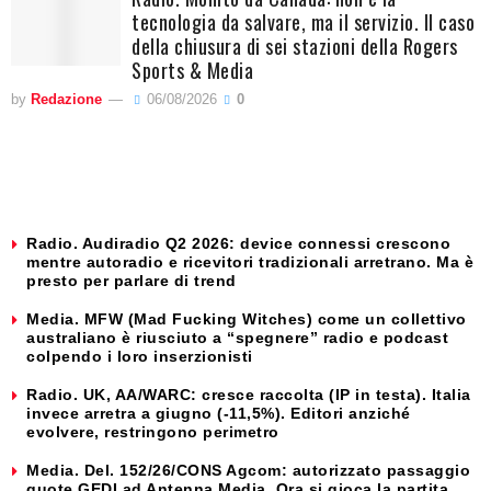
tecnologia da salvare, ma il servizio. Il caso
della chiusura di sei stazioni della Rogers
Sports & Media
by
Redazione
06/08/2026
0
Radio. Audiradio Q2 2026: device connessi crescono
mentre autoradio e ricevitori tradizionali arretrano. Ma è
presto per parlare di trend
Media. MFW (Mad Fucking Witches) come un collettivo
australiano è riusciuto a “spegnere” radio e podcast
colpendo i loro inserzionisti
Radio. UK, AA/WARC: cresce raccolta (IP in testa). Italia
invece arretra a giugno (-11,5%). Editori anziché
evolvere, restringono perimetro
Media. Del. 152/26/CONS Agcom: autorizzato passaggio
quote GEDI ad Antenna Media. Ora si gioca la partita