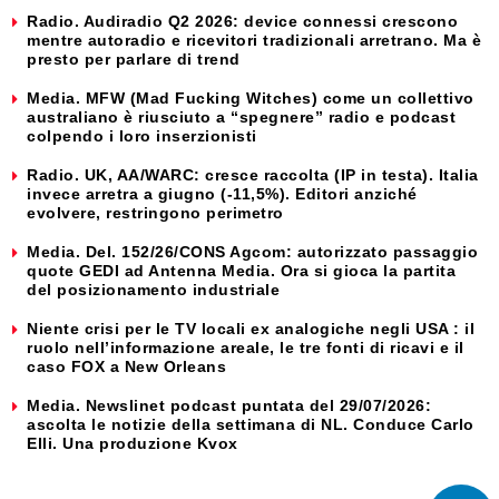
Radio. Audiradio Q2 2026: device connessi crescono
mentre autoradio e ricevitori tradizionali arretrano. Ma è
presto per parlare di trend
Media. MFW (Mad Fucking Witches) come un collettivo
australiano è riusciuto a “spegnere” radio e podcast
colpendo i loro inserzionisti
Radio. UK, AA/WARC: cresce raccolta (IP in testa). Italia
invece arretra a giugno (-11,5%). Editori anziché
evolvere, restringono perimetro
Media. Del. 152/26/CONS Agcom: autorizzato passaggio
quote GEDI ad Antenna Media. Ora si gioca la partita
del posizionamento industriale
Niente crisi per le TV locali ex analogiche negli USA : il
ruolo nell’informazione areale, le tre fonti di ricavi e il
caso FOX a New Orleans
Media. Newslinet podcast puntata del 29/07/2026:
ascolta le notizie della settimana di NL. Conduce Carlo
Elli. Una produzione Kvox