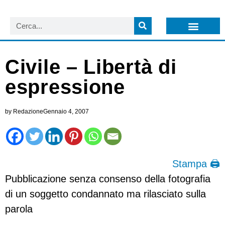
LISTA NEWSLETTER E CIRCOLARI SIT
ARCHIVIO S.I.T.
Civile – Libertà di
espressione
by
Redazione
Gennaio 4, 2007
Stampa 🖨
Pubblicazione senza consenso della fotografia
di un soggetto condannato ma rilasciato sulla
parola