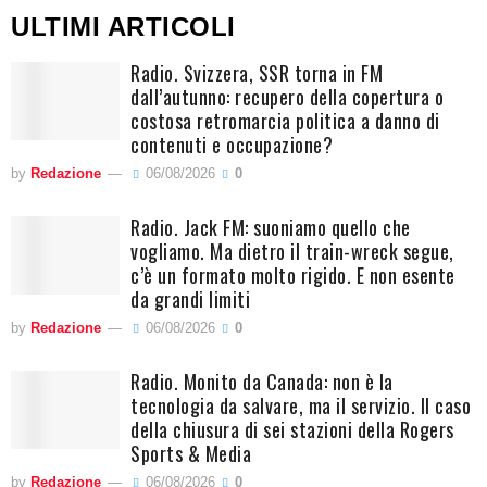
ULTIMI ARTICOLI
Radio. Svizzera, SSR torna in FM
dall’autunno: recupero della copertura o
costosa retromarcia politica a danno di
contenuti e occupazione?
by
Redazione
06/08/2026
0
Radio. Jack FM: suoniamo quello che
vogliamo. Ma dietro il train-wreck segue,
c’è un formato molto rigido. E non esente
da grandi limiti
by
Redazione
06/08/2026
0
Radio. Monito da Canada: non è la
tecnologia da salvare, ma il servizio. Il caso
della chiusura di sei stazioni della Rogers
Sports & Media
by
Redazione
06/08/2026
0