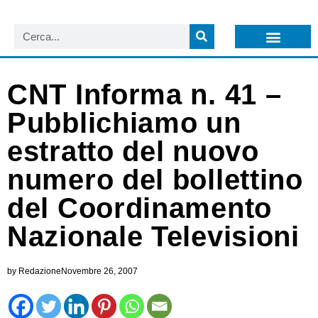
LISTA NEWSLETTER E CIRCOLARI SIT
ARCHIVIO S.I.T.
CNT Informa n. 41 –
Pubblichiamo un
estratto del nuovo
numero del bollettino
del Coordinamento
Nazionale Televisioni
by
Redazione
Novembre 26, 2007