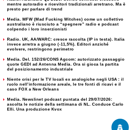
mentre autoradio e ricevitori tradizionali arretrano. Ma è
presto per parlare di trend
Media. MFW (Mad Fucking Witches) come un collettivo
australiano è riusciuto a “spegnere” radio e podcast
colpendo i loro inserzionisti
Radio. UK, AA/WARC: cresce raccolta (IP in testa). Italia
invece arretra a giugno (-11,5%). Editori anziché
evolvere, restringono perimetro
Media. Del. 152/26/CONS Agcom: autorizzato passaggio
quote GEDI ad Antenna Media. Ora si gioca la partita
del posizionamento industriale
Niente crisi per le TV locali ex analogiche negli USA : il
ruolo nell’informazione areale, le tre fonti di ricavi e il
caso FOX a New Orleans
Media. Newslinet podcast puntata del 29/07/2026:
ascolta le notizie della settimana di NL. Conduce Carlo
Elli. Una produzione Kvox