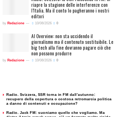
riapre la stagione delle interferenze con
l’Italia. Ma il conto lo pagheranno i nostri
editori
by
Redazione
10/08/2026
0
AI Overview: non sta uccidendo il
giornalismo ma il contenuto sostituibile. Le
big tech alla fine dovranno pagare ciò che
non possono produrre
by
Redazione
10/08/2026
0
Radio. Svizzera, SSR torna in FM dall’autunno:
recupero della copertura o costosa retromarcia politica
a danno di contenuti e occupazione?
Radio. Jack FM: suoniamo quello che vogliamo. Ma
dietro il train-wreck segue, c’è un formato molto rigido.