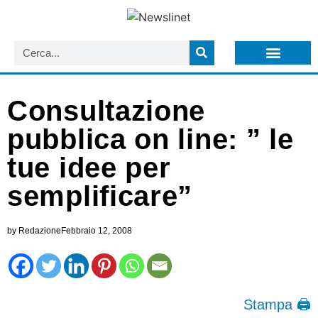
LISTA NEWSLETTER E CIRCOLARI SIT
ARCHIVIO S.I.T.
Consultazione
pubblica on line: ” le
tue idee per
semplificare”
by
Redazione
Febbraio 12, 2008
Stampa 🖨