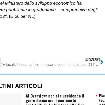
 del Ministero dello sviluppo economico ha
e pubblicate le graduatorie – comprensive degli
013"
. (E.G. per NL)
SUCCESSIVO
Tv locali, Toscana: il commissario cede i diritti d’uso DTT di Tele Camaiore Nuovi Orizzonti
LTIMI ARTICOLI
AI Overview: non sta uccidendo il
Ra
giornalismo ma il contenuto
tec