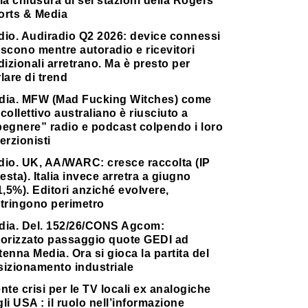
la chiusura di sei stazioni della Rogers
orts & Media
dio. Audiradio Q2 2026: device connessi
scono mentre autoradio e ricevitori
dizionali arretrano. Ma è presto per
lare di trend
dia. MFW (Mad Fucking Witches) come
collettivo australiano è riusciuto a
pegnere” radio e podcast colpendo i loro
erzionisti
dio. UK, AA/WARC: cresce raccolta (IP
testa). Italia invece arretra a giugno
1,5%). Editori anziché evolvere,
stringono perimetro
dia. Del. 152/26/CONS Agcom:
torizzato passaggio quote GEDI ad
enna Media. Ora si gioca la partita del
sizionamento industriale
nte crisi per le TV locali ex analogiche
li USA : il ruolo nell’informazione