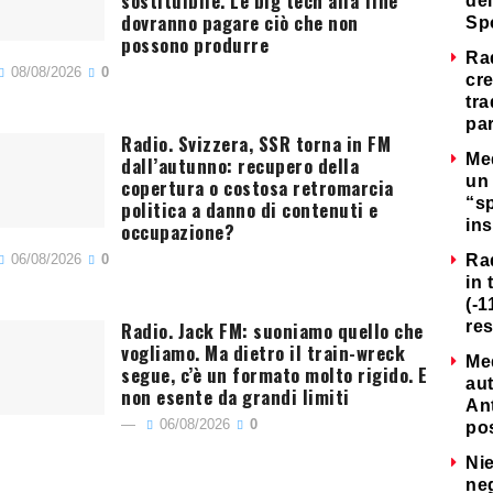
sostituibile. Le big tech alla fine
del
dovranno pagare ciò che non
Sp
possono produrre
Ra
08/08/2026
0
cre
tra
par
Radio. Svizzera, SSR torna in FM
Me
dall’autunno: recupero della
un 
copertura o costosa retromarcia
“s
politica a danno di contenuti e
ins
occupazione?
06/08/2026
0
Ra
in 
(-1
Radio. Jack FM: suoniamo quello che
re
vogliamo. Ma dietro il train-wreck
Me
segue, c’è un formato molto rigido. E
au
non esente da grandi limiti
Ant
06/08/2026
0
po
Nie
neg