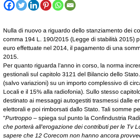
Nulla di nuovo a riguardo dello stanziamento dei contri
comma 194 L. 190/2015 (Legge di stabilità 2015) pr
euro effettuate nel 2014, il pagamento di una somma 
2015.
Per quanto riguarda l’anno in corso, la norma increme
gestionali sul capitolo 3121 del Bilancio dello Stato.
(salvo variazioni) su un importo complessivo di circa 
Locali e il 15% alla radiofonia). Sullo stesso capi
destinato ai messaggi autogestiti trasmessi dalle em
elettorali e poi rimborsati dallo Stato. Tali somme
"
Purtroppo
– spiega sul punto la Confindustria Rad
che porterà all’erogazione dei contributi per le Tv Loca
sapere che 12 Corecom non hanno ancora provvedu