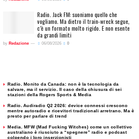
Radio. Jack FM: suoniamo quello che
vogliamo. Ma dietro il train-wreck segue,
c’è un formato molto rigido. E non esente
da grandi limiti
by
Redazione
06/08/2026
0
Radio. Monito da Canada: non è la tecnologia da
salvare, ma il servizio. Il caso della chiusura di sei
stazioni della Rogers Sports & Media
Radio. Audiradio Q2 2026: device connessi crescono
mentre autoradio e ricevitori tradizionali arretrano. Ma è
presto per parlare di trend
Media. MFW (Mad Fucking Witches) come un collettivo
australiano è riusciuto a “spegnere” radio e podcast
colpendo i loro inserzionisti