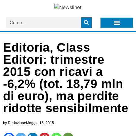
LISTA NEWSLETTER E CIRCOLARI SIT
ARCHIVIO S.I.T.
Editoria, Class
Editori: trimestre
2015 con ricavi a
-6,2% (tot. 18,79 mln
di euro), ma perdite
ridotte sensibilmente
by
Redazione
Maggio 15, 2015