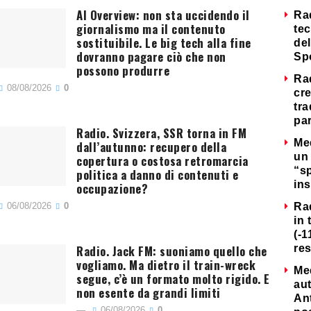
AI Overview: non sta uccidendo il
Ra
giornalismo ma il contenuto
tec
sostituibile. Le big tech alla fine
del
dovranno pagare ciò che non
Sp
possono produrre
Ra
08/08/2026
0
cre
tra
par
Radio. Svizzera, SSR torna in FM
Me
dall’autunno: recupero della
un 
copertura o costosa retromarcia
“s
politica a danno di contenuti e
ins
occupazione?
06/08/2026
0
Ra
in 
(-1
Radio. Jack FM: suoniamo quello che
re
vogliamo. Ma dietro il train-wreck
Me
segue, c’è un formato molto rigido. E
au
non esente da grandi limiti
Ant
06/08/2026
0