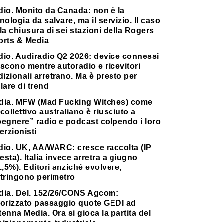
dio. Monito da Canada: non è la
nologia da salvare, ma il servizio. Il caso
la chiusura di sei stazioni della Rogers
orts & Media
dio. Audiradio Q2 2026: device connessi
scono mentre autoradio e ricevitori
dizionali arretrano. Ma è presto per
lare di trend
dia. MFW (Mad Fucking Witches) come
collettivo australiano è riusciuto a
pegnere” radio e podcast colpendo i loro
erzionisti
dio. UK, AA/WARC: cresce raccolta (IP
testa). Italia invece arretra a giugno
1,5%). Editori anziché evolvere,
stringono perimetro
dia. Del. 152/26/CONS Agcom:
torizzato passaggio quote GEDI ad
enna Media. Ora si gioca la partita del