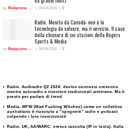
da grandi limiti
by
Redazione
06/08/2026
0
Radio. Monito da Canada: non è la
tecnologia da salvare, ma il servizio. Il caso
della chiusura di sei stazioni della Rogers
Sports & Media
by
Redazione
06/08/2026
0
Radio. Audiradio Q2 2026: device connessi crescono
mentre autoradio e ricevitori tradizionali arretrano. Ma è
presto per parlare di trend
Media. MFW (Mad Fucking Witches) come un collettivo
australiano è riusciuto a “spegnere” radio e podcast
colpendo i loro inserzionisti
Radio. UK, AA/WARC: cresce raccolta (IP in testa). Italia