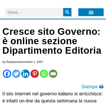
LISTA NEWSLETTER E CIRCOLARI SIT
ARCHIVIO S.I.T.
Cresce sito Governo:
è online sezione
Dipartimento Editoria
by
Redazione
Dicembre 1, 2007
Stampa 🖨
Il sito internet nel governo italiano si arricchisce:
è infatti on-line da questa settimana la nuova