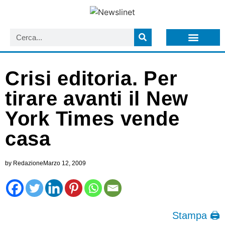
LISTA NEWSLETTER E CIRCOLARI SIT
ARCHIVIO S.I.T.
Crisi editoria. Per
tirare avanti il New
York Times vende
casa
by
Redazione
Marzo 12, 2009
Stampa 🖨