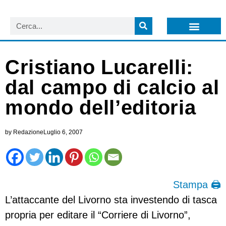
LISTA NEWSLETTER E CIRCOLARI SIT
ARCHIVIO S.I.T.
Cristiano Lucarelli:
dal campo di calcio al
mondo dell’editoria
by
Redazione
Luglio 6, 2007
Stampa 🖨
L’attaccante del Livorno sta investendo di tasca
propria per editare il “Corriere di Livorno”,