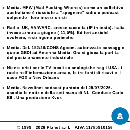
Media. MFW (Mad Fucking Witches) come un collettivo
australiano è riusciuto a “spegnere” radio e podcast
colpendo i loro inserzionisti
Radio. UK, AA/WARC: cresce raccolta (IP in testa). Italia
invece arretra a giugno (-11,5%). Editori anziché
evolvere, restringono perimetro
Media. Del. 152/26/CONS Agcom: autorizzato passaggio
quote GEDI ad Antenna Media. Ora si gioca la partita
del posizionamento industriale
Niente crisi per le TV locali ex analogiche negli USA : il
ruolo nell’informazione areale, le tre fonti di ricavi e il
caso FOX a New Orleans
Media. Newslinet podcast puntata del 29/07/2026:
ascolta le notizie della settimana di NL. Conduce Carlo
Elli. Una produzione Kvox
© 1999 - 2026 Planet s.r.l. - P.IVA 11785910156