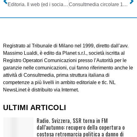
Editoria. Il web (ed i social) hanno cambiato il modo di leggere gli articoli, che ora diventano adattativi. Bloomberg monetizza la tendenza
Consultmedia circolare 17032025 su obbligo assicurativo per le imprese contro i danni catastrofali ed esclusione contributi – scadenza 31032025
Registrato al Tribunale di Milano nel 1999, diretto dall’avv.
Massimo Lualdi, è edito da Planet s.r.l., società iscritta al
Registro Operatori Comunicazioni presso l’Autorità per le
garanzie nelle comunicazioni, cui fanno riferimento anche le
attività di Consultmedia, prima struttura italiana di
competenze a più livelli in ambito editoriale e tlc. NL
NewsLinet è distribuito via Internet.
ULTIMI ARTICOLI
Radio. Svizzera, SSR torna in FM
dall’autunno: recupero della copertura o
costosa retromarcia politica a danno di