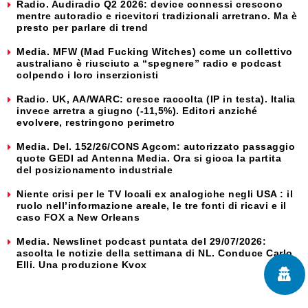
Radio. Audiradio Q2 2026: device connessi crescono
mentre autoradio e ricevitori tradizionali arretrano. Ma è
presto per parlare di trend
Media. MFW (Mad Fucking Witches) come un collettivo
australiano è riusciuto a “spegnere” radio e podcast
colpendo i loro inserzionisti
Radio. UK, AA/WARC: cresce raccolta (IP in testa). Italia
invece arretra a giugno (-11,5%). Editori anziché
evolvere, restringono perimetro
Media. Del. 152/26/CONS Agcom: autorizzato passaggio
quote GEDI ad Antenna Media. Ora si gioca la partita
del posizionamento industriale
Niente crisi per le TV locali ex analogiche negli USA : il
ruolo nell’informazione areale, le tre fonti di ricavi e il
caso FOX a New Orleans
Media. Newslinet podcast puntata del 29/07/2026:
ascolta le notizie della settimana di NL. Conduce Carlo
Elli. Una produzione Kvox