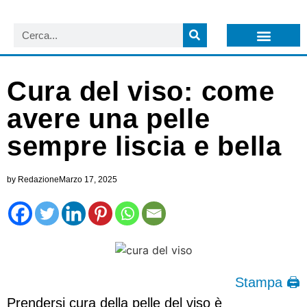
LISTA NEWSLETTER E CIRCOLARI SIT
ARCHIVIO S.I.T.
Cura del viso: come
avere una pelle
sempre liscia e bella
by
Redazione
Marzo 17, 2025
Stampa 🖨
Prendersi cura della pelle del viso è