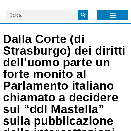
LISTA NEWSLETTER E CIRCOLARI SIT
ARCHIVIO S.I.T.
Dalla Corte (di
Strasburgo) dei diritti
dell’uomo parte un
forte monito al
Parlamento italiano
chiamato a decidere
sul “ddl Mastella”
sulla pubblicazione