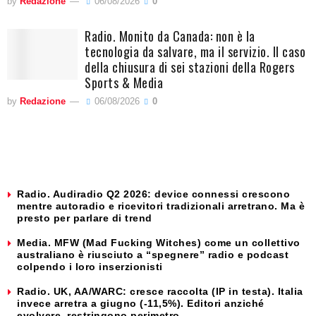
by
Redazione
06/08/2026
0
Radio. Monito da Canada: non è la
tecnologia da salvare, ma il servizio. Il caso
della chiusura di sei stazioni della Rogers
Sports & Media
by
Redazione
06/08/2026
0
Radio. Audiradio Q2 2026: device connessi crescono
mentre autoradio e ricevitori tradizionali arretrano. Ma è
presto per parlare di trend
Media. MFW (Mad Fucking Witches) come un collettivo
australiano è riusciuto a “spegnere” radio e podcast
colpendo i loro inserzionisti
Radio. UK, AA/WARC: cresce raccolta (IP in testa). Italia
invece arretra a giugno (-11,5%). Editori anziché
evolvere, restringono perimetro