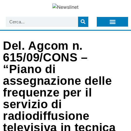
LISTA NEWSLETTER E CIRCOLARI SIT
ARCHIVIO S.I.T.
Del. Agcom n.
615/09/CONS –
“Piano di
assegnazione delle
frequenze per il
servizio di
radiodiffusione
televisiva in tecnica