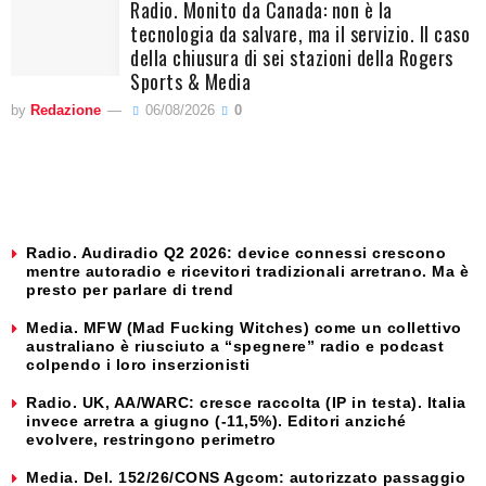
Radio. Monito da Canada: non è la
tecnologia da salvare, ma il servizio. Il caso
della chiusura di sei stazioni della Rogers
Sports & Media
by
Redazione
06/08/2026
0
Radio. Audiradio Q2 2026: device connessi crescono
mentre autoradio e ricevitori tradizionali arretrano. Ma è
presto per parlare di trend
Media. MFW (Mad Fucking Witches) come un collettivo
australiano è riusciuto a “spegnere” radio e podcast
colpendo i loro inserzionisti
Radio. UK, AA/WARC: cresce raccolta (IP in testa). Italia
invece arretra a giugno (-11,5%). Editori anziché
evolvere, restringono perimetro
Media. Del. 152/26/CONS Agcom: autorizzato passaggio