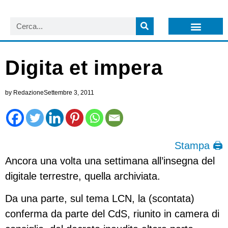
LISTA NEWSLETTER E CIRCOLARI SIT
ARCHIVIO S.I.T.
Digita et impera
by
Redazione
Settembre 3, 2011
Stampa 🖨
Ancora una volta una settimana all’insegna del
digitale terrestre, quella archiviata.
Da una parte, sul tema LCN, la (scontata)
conferma da parte del CdS, riunito in camera di