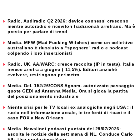
Radio. Audiradio Q2 2026: device connessi crescono
mentre autoradio e ricevitori tradizionali arretrano. Ma è
presto per parlare di trend
Media. MFW (Mad Fucking Witches) come un collettivo
australiano è riusciuto a “spegnere” radio e podcast
colpendo i loro inserzionisti
Radio. UK, AA/WARC: cresce raccolta (IP in testa). Italia
invece arretra a giugno (-11,5%). Editori anziché
evolvere, restringono perimetro
Media. Del. 152/26/CONS Agcom: autorizzato passaggio
quote GEDI ad Antenna Media. Ora si gioca la partita
del posizionamento industriale
Niente crisi per le TV locali ex analogiche negli USA : il
ruolo nell’informazione areale, le tre fonti di ricavi e il
caso FOX a New Orleans
Media. Newslinet podcast puntata del 29/07/2026:
ascolta le notizie della settimana di NL. Conduce Carlo
Elli. Una produzione Kvox