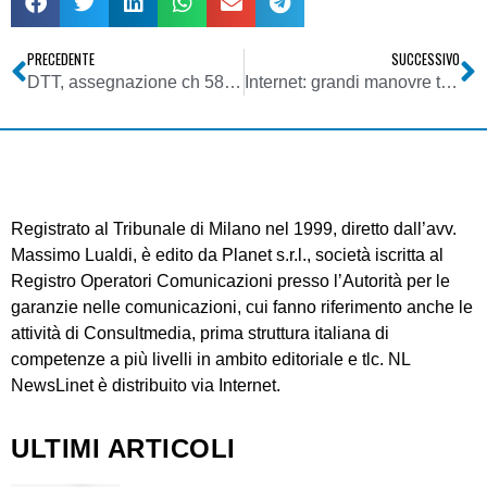
PRECEDENTE
SUCCESSIVO
DTT, assegnazione ch 58 UHF (dividendo) a Mediaset, IDV: non ci stupisce che Berlusconi voglia Romani ministro
Internet: grandi manovre tra social network e music service
Registrato al Tribunale di Milano nel 1999, diretto dall’avv.
Massimo Lualdi, è edito da Planet s.r.l., società iscritta al
Registro Operatori Comunicazioni presso l’Autorità per le
garanzie nelle comunicazioni, cui fanno riferimento anche le
attività di Consultmedia, prima struttura italiana di
competenze a più livelli in ambito editoriale e tlc. NL
NewsLinet è distribuito via Internet.
ULTIMI ARTICOLI