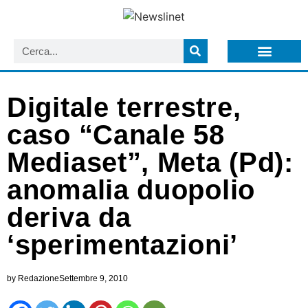
LISTA NEWSLETTER E CIRCOLARI SIT
ARCHIVIO S.I.T.
Digitale terrestre,
caso “Canale 58
Mediaset”, Meta (Pd):
anomalia duopolio
deriva da
‘sperimentazioni’
by
Redazione
Settembre 9, 2010