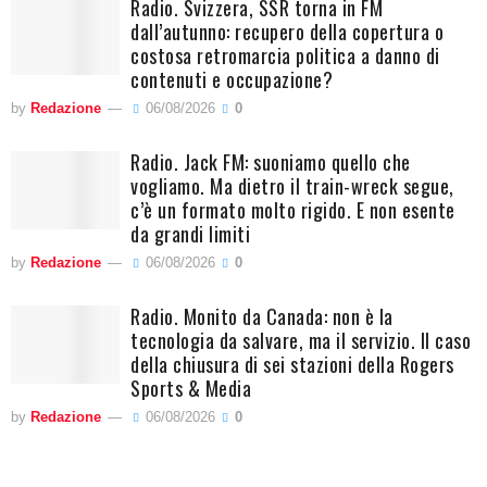
Radio. Svizzera, SSR torna in FM
dall’autunno: recupero della copertura o
costosa retromarcia politica a danno di
contenuti e occupazione?
by
Redazione
06/08/2026
0
Radio. Jack FM: suoniamo quello che
vogliamo. Ma dietro il train-wreck segue,
c’è un formato molto rigido. E non esente
da grandi limiti
by
Redazione
06/08/2026
0
Radio. Monito da Canada: non è la
tecnologia da salvare, ma il servizio. Il caso
della chiusura di sei stazioni della Rogers
Sports & Media
by
Redazione
06/08/2026
0