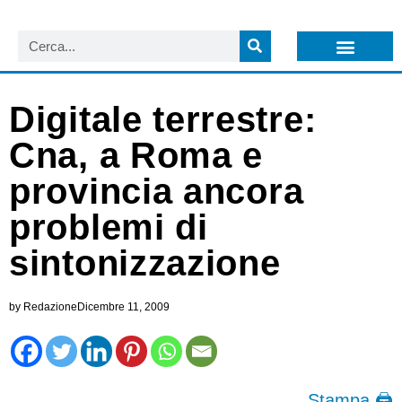
LISTA NEWSLETTER E CIRCOLARI SIT
ARCHIVIO S.I.T.
Digitale terrestre:
Cna, a Roma e
provincia ancora
problemi di
sintonizzazione
by
Redazione
Dicembre 11, 2009
Stampa 🖨