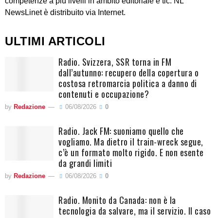
competenze a più livelli in ambito editoriale e tlc. NL
NewsLinet è distribuito via Internet.
ULTIMI ARTICOLI
Radio. Svizzera, SSR torna in FM
dall’autunno: recupero della copertura o
costosa retromarcia politica a danno di
contenuti e occupazione?
by
Redazione
06/08/2026
0
Radio. Jack FM: suoniamo quello che
vogliamo. Ma dietro il train-wreck segue,
c’è un formato molto rigido. E non esente
da grandi limiti
by
Redazione
06/08/2026
0
Radio. Monito da Canada: non è la
tecnologia da salvare, ma il servizio. Il caso