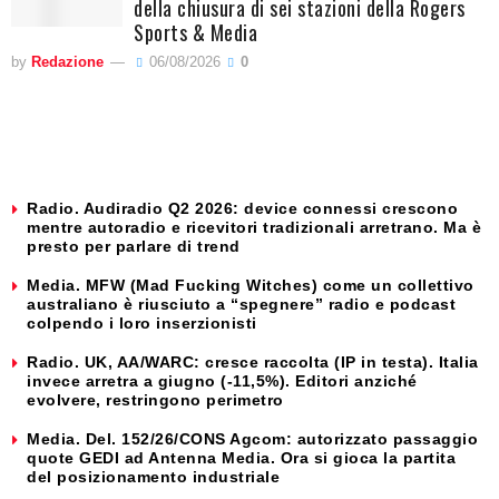
della chiusura di sei stazioni della Rogers
Sports & Media
by
Redazione
06/08/2026
0
Radio. Audiradio Q2 2026: device connessi crescono
mentre autoradio e ricevitori tradizionali arretrano. Ma è
presto per parlare di trend
Media. MFW (Mad Fucking Witches) come un collettivo
australiano è riusciuto a “spegnere” radio e podcast
colpendo i loro inserzionisti
Radio. UK, AA/WARC: cresce raccolta (IP in testa). Italia
invece arretra a giugno (-11,5%). Editori anziché
evolvere, restringono perimetro
Media. Del. 152/26/CONS Agcom: autorizzato passaggio
quote GEDI ad Antenna Media. Ora si gioca la partita
del posizionamento industriale