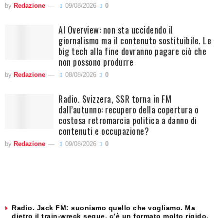
by
Redazione
09/08/2026
0
AI Overview: non sta uccidendo il
giornalismo ma il contenuto sostituibile. Le
big tech alla fine dovranno pagare ciò che
non possono produrre
by
Redazione
08/08/2026
0
Radio. Svizzera, SSR torna in FM
dall’autunno: recupero della copertura o
costosa retromarcia politica a danno di
contenuti e occupazione?
by
Redazione
09/08/2026
0
Radio. Jack FM: suoniamo quello che vogliamo. Ma
dietro il train-wreck segue, c’è un formato molto rigido.