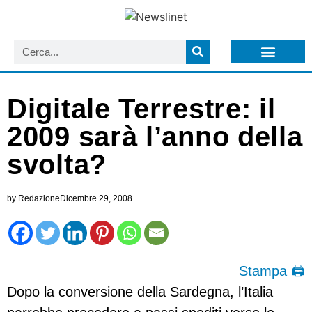
LISTA NEWSLETTER E CIRCOLARI SIT
ARCHIVIO S.I.T.
Digitale Terrestre: il
2009 sarà l’anno della
svolta?
by
Redazione
Dicembre 29, 2008
Stampa 🖨
Dopo la conversione della Sardegna, l’Italia