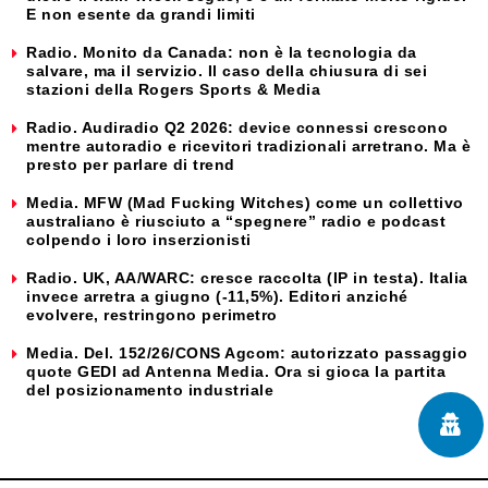
E non esente da grandi limiti
Radio. Monito da Canada: non è la tecnologia da
salvare, ma il servizio. Il caso della chiusura di sei
stazioni della Rogers Sports & Media
Radio. Audiradio Q2 2026: device connessi crescono
mentre autoradio e ricevitori tradizionali arretrano. Ma è
presto per parlare di trend
Media. MFW (Mad Fucking Witches) come un collettivo
australiano è riusciuto a “spegnere” radio e podcast
colpendo i loro inserzionisti
Radio. UK, AA/WARC: cresce raccolta (IP in testa). Italia
invece arretra a giugno (-11,5%). Editori anziché
evolvere, restringono perimetro
Media. Del. 152/26/CONS Agcom: autorizzato passaggio
quote GEDI ad Antenna Media. Ora si gioca la partita
del posizionamento industriale