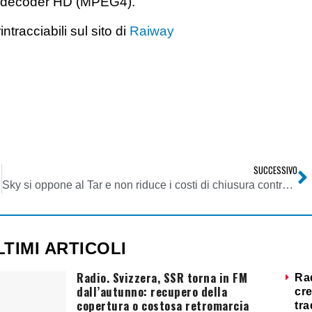
con decoder HD (MPEG4).
ntracciabili sul sito di
Raiway
SUCCESSIVO
Sky si oppone al Tar e non riduce i costi di chiusura contratto
LTIMI ARTICOLI
Radio. Svizzera, SSR torna in FM
Ra
dall’autunno: recupero della
cre
copertura o costosa retromarcia
tra