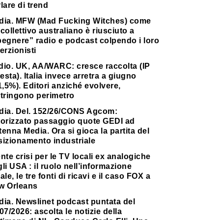
lare di trend
dia. MFW (Mad Fucking Witches) come
collettivo australiano è riusciuto a
pegnere” radio e podcast colpendo i loro
erzionisti
dio. UK, AA/WARC: cresce raccolta (IP
testa). Italia invece arretra a giugno
1,5%). Editori anziché evolvere,
stringono perimetro
dia. Del. 152/26/CONS Agcom:
torizzato passaggio quote GEDI ad
enna Media. Ora si gioca la partita del
sizionamento industriale
nte crisi per le TV locali ex analogiche
li USA : il ruolo nell’informazione
ale, le tre fonti di ricavi e il caso FOX a
w Orleans
dia. Newslinet podcast puntata del
07/2026: ascolta le notizie della