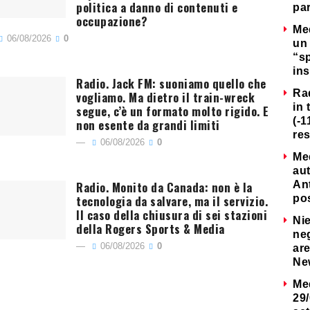
politica a danno di contenuti e
par
occupazione?
Me
06/08/2026
0
un 
“s
ins
Radio. Jack FM: suoniamo quello che
Ra
vogliamo. Ma dietro il train-wreck
in 
segue, c’è un formato molto rigido. E
(-1
non esente da grandi limiti
re
06/08/2026
0
Me
au
Radio. Monito da Canada: non è la
Ant
tecnologia da salvare, ma il servizio.
po
Il caso della chiusura di sei stazioni
Nie
della Rogers Sports & Media
neg
06/08/2026
0
are
Ne
Me
29/