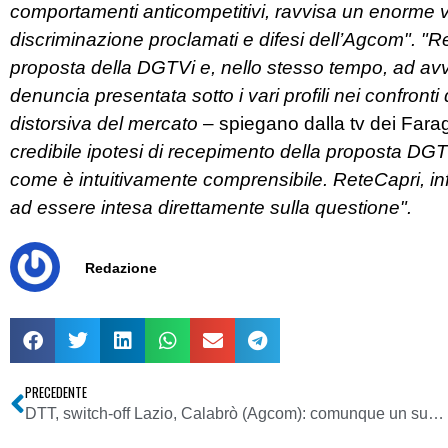
comportamenti anticompetitivi, ravvisa un enorme vu
discriminazione proclamati e difesi dell’Agcom". "Re
proposta della DGTVi e, nello stesso tempo, ad avv
denuncia presentata sotto i vari profili nei confront
distorsiva del mercato
– spiegano dalla tv dei Fara
credibile ipotesi di recepimento della proposta DG
come è intuitivamente comprensibile. ReteCapri, infi
ad essere intesa direttamente sulla questione".
Redazione
PRECEDENTE
DTT, switch-off Lazio, Calabrò (Agcom): comunque un successo, ma informazione a utenza è risultata non specifica