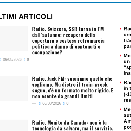
LTIMI ARTICOLI
Radio. Svizzera, SSR torna in FM
Ra
dall’autunno: recupero della
cre
copertura o costosa retromarcia
tra
politica a danno di contenuti e
par
occupazione?
Me
06/08/2026
0
un 
“s
ins
Radio. Jack FM: suoniamo quello che
Ra
vogliamo. Ma dietro il train-wreck
in 
segue, c’è un formato molto rigido. E
(-1
non esente da grandi limiti
re
06/08/2026
0
Me
au
Radio. Monito da Canada: non è la
Ant
tecnologia da salvare, ma il servizio.
po