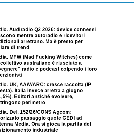
dio. Audiradio Q2 2026: device connessi
scono mentre autoradio e ricevitori
dizionali arretrano. Ma è presto per
lare di trend
dia. MFW (Mad Fucking Witches) come
collettivo australiano è riusciuto a
pegnere” radio e podcast colpendo i loro
erzionisti
dio. UK, AA/WARC: cresce raccolta (IP
testa). Italia invece arretra a giugno
1,5%). Editori anziché evolvere,
stringono perimetro
dia. Del. 152/26/CONS Agcom:
torizzato passaggio quote GEDI ad
enna Media. Ora si gioca la partita del
sizionamento industriale