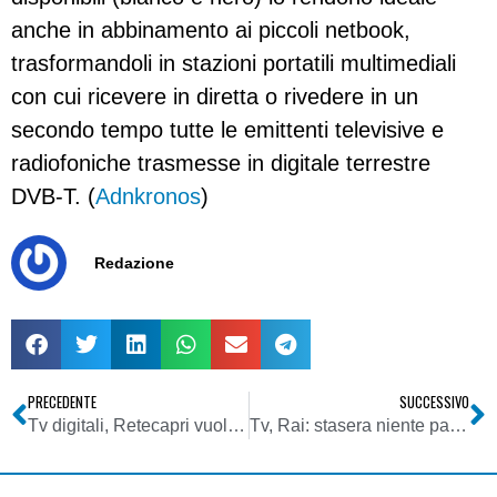
anche in abbinamento ai piccoli netbook,
trasformandoli in stazioni portatili multimediali
con cui ricevere in diretta o rivedere in un
secondo tempo tutte le emittenti televisive e
radiofoniche trasmesse in digitale terrestre
DVB-T. (
Adnkronos
)
Redazione
PRECEDENTE
SUCCESSIVO
Tv digitali, Retecapri vuole il secondo mux nazionale e propone ricorso straordinario al PdR contro la delibera 181/09/Cons dell’Agcom
Tv, Rai: stasera niente partita sul satellite. Gentiloni (Pd): e’ illegittimo