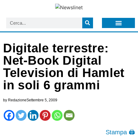
LISTA NEWSLETTER E CIRCOLARI SIT
ARCHIVIO S.I.T.
Digitale terrestre:
Net-Book Digital
Television di Hamlet
in soli 6 grammi
by
Redazione
Settembre 5, 2009
Stampa 🖨