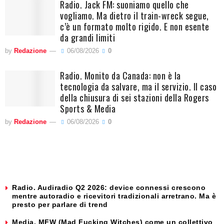
Radio. Jack FM: suoniamo quello che
vogliamo. Ma dietro il train-wreck segue,
c’è un formato molto rigido. E non esente
da grandi limiti
by
Redazione
06/08/2026
0
Radio. Monito da Canada: non è la
tecnologia da salvare, ma il servizio. Il caso
della chiusura di sei stazioni della Rogers
Sports & Media
by
Redazione
06/08/2026
0
Radio. Audiradio Q2 2026: device connessi crescono
mentre autoradio e ricevitori tradizionali arretrano. Ma è
presto per parlare di trend
Media. MFW (Mad Fucking Witches) come un collettivo