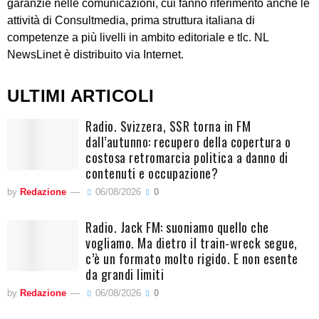
garanzie nelle comunicazioni, cui fanno riferimento anche le
attività di Consultmedia, prima struttura italiana di
competenze a più livelli in ambito editoriale e tlc. NL
NewsLinet è distribuito via Internet.
ULTIMI ARTICOLI
Radio. Svizzera, SSR torna in FM
dall’autunno: recupero della copertura o
costosa retromarcia politica a danno di
contenuti e occupazione?
by
Redazione
06/08/2026
0
Radio. Jack FM: suoniamo quello che
vogliamo. Ma dietro il train-wreck segue,
c’è un formato molto rigido. E non esente
da grandi limiti
by
Redazione
06/08/2026
0