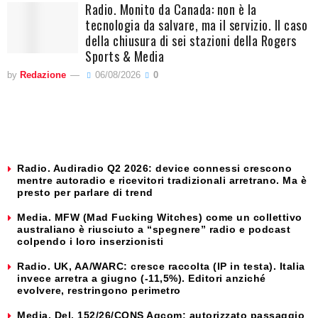
Radio. Monito da Canada: non è la
tecnologia da salvare, ma il servizio. Il caso
della chiusura di sei stazioni della Rogers
Sports & Media
by
Redazione
06/08/2026
0
Radio. Audiradio Q2 2026: device connessi crescono
mentre autoradio e ricevitori tradizionali arretrano. Ma è
presto per parlare di trend
Media. MFW (Mad Fucking Witches) come un collettivo
australiano è riusciuto a “spegnere” radio e podcast
colpendo i loro inserzionisti
Radio. UK, AA/WARC: cresce raccolta (IP in testa). Italia
invece arretra a giugno (-11,5%). Editori anziché
evolvere, restringono perimetro
Media. Del. 152/26/CONS Agcom: autorizzato passaggio