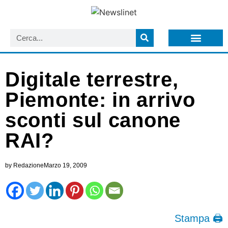
LISTA NEWSLETTER E CIRCOLARI SIT
ARCHIVIO S.I.T.
Digitale terrestre,
Piemonte: in arrivo
sconti sul canone
RAI?
by
Redazione
Marzo 19, 2009
Stampa 🖨