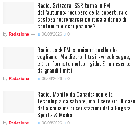
Radio. Svizzera, SSR torna in FM
dall’autunno: recupero della copertura o
costosa retromarcia politica a danno di
contenuti e occupazione?
by
Redazione
06/08/2026
0
Radio. Jack FM: suoniamo quello che
vogliamo. Ma dietro il train-wreck segue,
c’è un formato molto rigido. E non esente
da grandi limiti
by
Redazione
06/08/2026
0
Radio. Monito da Canada: non è la
tecnologia da salvare, ma il servizio. Il caso
della chiusura di sei stazioni della Rogers
Sports & Media
by
Redazione
06/08/2026
0