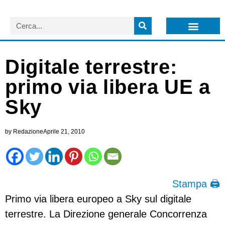
LISTA NEWSLETTER E CIRCOLARI SIT
ARCHIVIO S.I.T.
Digitale terrestre:
primo via libera UE a
Sky
by
Redazione
Aprile 21, 2010
Stampa 🖨
Primo via libera europeo a Sky sul digitale
terrestre. La Direzione generale Concorrenza