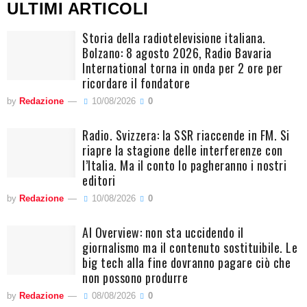
ULTIMI ARTICOLI
Storia della radiotelevisione italiana.
Bolzano: 8 agosto 2026, Radio Bavaria
International torna in onda per 2 ore per
ricordare il fondatore
by
Redazione
10/08/2026
0
Radio. Svizzera: la SSR riaccende in FM. Si
riapre la stagione delle interferenze con
l’Italia. Ma il conto lo pagheranno i nostri
editori
by
Redazione
10/08/2026
0
AI Overview: non sta uccidendo il
giornalismo ma il contenuto sostituibile. Le
big tech alla fine dovranno pagare ciò che
non possono produrre
by
Redazione
08/08/2026
0