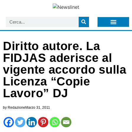
LISTA NEWSLETTER E CIRCOLARI SIT
ARCHIVIO S.I.T.
Diritto autore. La
FIDJAS aderisce al
vigente accordo sulla
Licenza “Copie
Lavoro” DJ
by
Redazione
Marzo 31, 2011