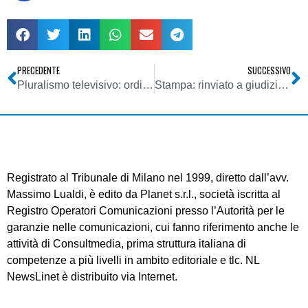
PRECEDENTE
SUCCESSIVO
Pluralismo televisivo: ordine di riequilibrio per TG1, TG4, Studio Aperto
Stampa: rinviato a giudizio Vittorio Feltri per diffamazione ai danni del Codacons per un articolo uscito su Il Giornale
Registrato al Tribunale di Milano nel 1999, diretto dall’avv.
Massimo Lualdi, è edito da Planet s.r.l., società iscritta al
Registro Operatori Comunicazioni presso l’Autorità per le
garanzie nelle comunicazioni, cui fanno riferimento anche le
attività di Consultmedia, prima struttura italiana di
competenze a più livelli in ambito editoriale e tlc. NL
NewsLinet è distribuito via Internet.