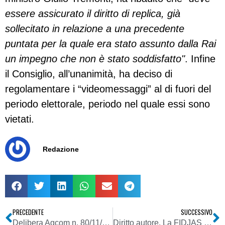
essere assicurato il diritto di replica, già
sollecitato in relazione a una precedente
puntata per la quale era stato assunto dalla Rai
un impegno che non è stato soddisfatto"
. Infine
il Consiglio, all’unanimità, ha deciso di
regolamentare i “videomessaggi” al di fuori del
periodo elettorale, periodo nel quale essi sono
vietati.
Redazione
PRECEDENTE
SUCCESSIVO
Delibera Agcom n. 80/11/CSP: disciplinata la par condicio per le elezioni amministrative 2011
Diritto autore. La FIDJAS aderisce al vigente accordo sulla Licenza “Copie Lavoro” DJ