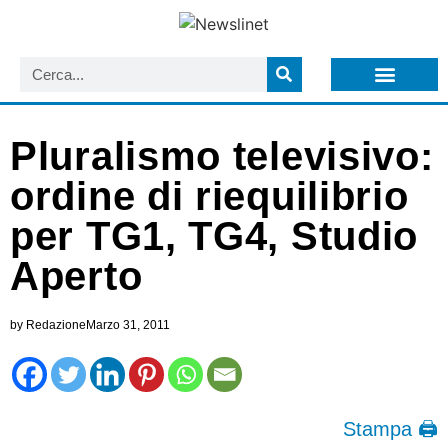
LISTA NEWSLETTER E CIRCOLARI SIT
ARCHIVIO S.I.T.
Pluralismo televisivo:
ordine di riequilibrio
per TG1, TG4, Studio
Aperto
by
Redazione
Marzo 31, 2011
Stampa 🖨