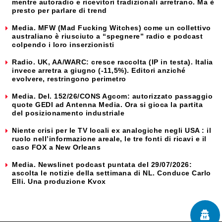
mentre autoradio e ricevitori tradizionali arretrano. Ma è
presto per parlare di trend
Media. MFW (Mad Fucking Witches) come un collettivo
australiano è riusciuto a “spegnere” radio e podcast
colpendo i loro inserzionisti
Radio. UK, AA/WARC: cresce raccolta (IP in testa). Italia
invece arretra a giugno (-11,5%). Editori anziché
evolvere, restringono perimetro
Media. Del. 152/26/CONS Agcom: autorizzato passaggio
quote GEDI ad Antenna Media. Ora si gioca la partita
del posizionamento industriale
Niente crisi per le TV locali ex analogiche negli USA : il
ruolo nell’informazione areale, le tre fonti di ricavi e il
caso FOX a New Orleans
Media. Newslinet podcast puntata del 29/07/2026:
ascolta le notizie della settimana di NL. Conduce Carlo
Elli. Una produzione Kvox