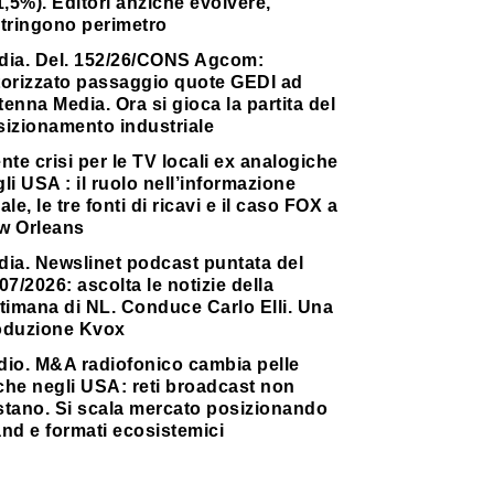
1,5%). Editori anziché evolvere,
stringono perimetro
dia. Del. 152/26/CONS Agcom:
torizzato passaggio quote GEDI ad
enna Media. Ora si gioca la partita del
sizionamento industriale
nte crisi per le TV locali ex analogiche
li USA : il ruolo nell’informazione
ale, le tre fonti di ricavi e il caso FOX a
w Orleans
dia. Newslinet podcast puntata del
07/2026: ascolta le notizie della
timana di NL. Conduce Carlo Elli. Una
oduzione Kvox
dio. M&A radiofonico cambia pelle
che negli USA: reti broadcast non
stano. Si scala mercato posizionando
nd e formati ecosistemici