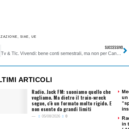
ZZAZIONE
,
SIAE
,
UE
SUCCESSIVO
Tv & Tlc. Vivendi: bene conti semestrali, ma non per Canal+. Segnali conciliativi a Mediaset per una collaborazione vs competitor pay. E per risolvere nodo Persidera
LTIMI ARTICOLI
Radio. Jack FM: suoniamo quello che
Me
vogliamo. Ma dietro il train-wreck
un 
segue, c’è un formato molto rigido. E
“s
non esente da grandi limiti
ins
05/08/2026
0
Ra
in 