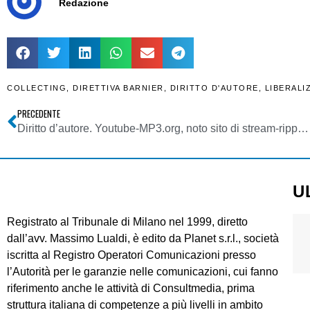
Redazione
COLLECTING
,
DIRETTIVA BARNIER
,
DIRITTO D'AUTORE
,
LIBERALI
PRECEDENTE
Diritto d’autore. Youtube-MP3.org, noto sito di stream-ripping, è costretto a chiudere dalle major
U
Registrato al Tribunale di Milano nel 1999, diretto
dall’avv. Massimo Lualdi, è edito da Planet s.r.l., società
iscritta al Registro Operatori Comunicazioni presso
l’Autorità per le garanzie nelle comunicazioni, cui fanno
riferimento anche le attività di Consultmedia, prima
struttura italiana di competenze a più livelli in ambito