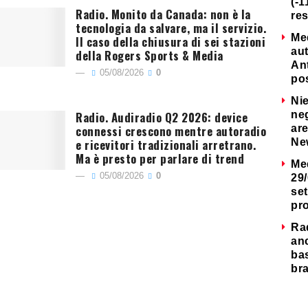
(-1
Radio. Monito da Canada: non è la
re
tecnologia da salvare, ma il servizio.
Me
Il caso della chiusura di sei stazioni
au
della Rogers Sports & Media
Ant
05/08/2026
0
po
Nie
Radio. Audiradio Q2 2026: device
neg
connessi crescono mentre autoradio
are
e ricevitori tradizionali arretrano.
Ne
Ma è presto per parlare di trend
Me
05/08/2026
0
29/
set
pr
Ra
an
ba
bra