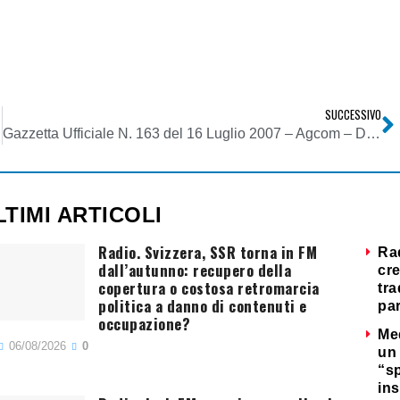
SUCCESSIVO
Gazzetta Ufficiale N. 163 del 16 Luglio 2007 – Agcom – Deliberazione 24 Maggio 2007
LTIMI ARTICOLI
Radio. Svizzera, SSR torna in FM
Ra
dall’autunno: recupero della
cre
copertura o costosa retromarcia
tra
politica a danno di contenuti e
par
occupazione?
Me
06/08/2026
0
un 
“s
ins