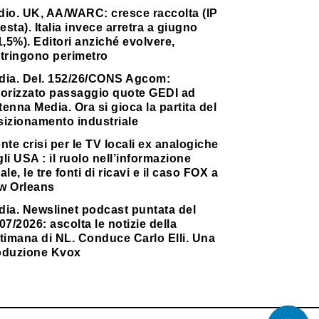
dio. UK, AA/WARC: cresce raccolta (IP
testa). Italia invece arretra a giugno
1,5%). Editori anziché evolvere,
stringono perimetro
dia. Del. 152/26/CONS Agcom:
torizzato passaggio quote GEDI ad
enna Media. Ora si gioca la partita del
sizionamento industriale
nte crisi per le TV locali ex analogiche
li USA : il ruolo nell’informazione
ale, le tre fonti di ricavi e il caso FOX a
w Orleans
dia. Newslinet podcast puntata del
07/2026: ascolta le notizie della
timana di NL. Conduce Carlo Elli. Una
oduzione Kvox