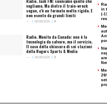
Radio. Jack FM: suoniamo quello che
Ra
vogliamo. Ma dietro il train-wreck
in 
segue, c’è un formato molto rigido. E
(-1
non esente da grandi limiti
re
06/08/2026
0
Me
au
Radio. Monito da Canada: non è la
Ant
tecnologia da salvare, ma il servizio.
po
Il caso della chiusura di sei stazioni
Nie
della Rogers Sports & Media
neg
06/08/2026
0
are
Ne
Me
29/
set
pr