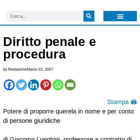
LISTA NEWSLETTER E CIRCOLARI SIT
ARCHIVIO S.I.T.
Diritto penale e
procedura
by
Redazione
Marzo 22, 2007
Stampa 🖨
Potere di proporre querela in nome e per conto
di persone giuridiche
di Giacomo Lunghini, professore a contratto di