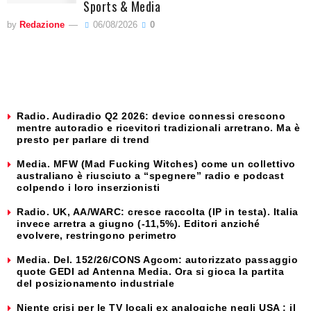
Sports & Media
by
Redazione
06/08/2026
0
Radio. Audiradio Q2 2026: device connessi crescono
mentre autoradio e ricevitori tradizionali arretrano. Ma è
presto per parlare di trend
Media. MFW (Mad Fucking Witches) come un collettivo
australiano è riusciuto a “spegnere” radio e podcast
colpendo i loro inserzionisti
Radio. UK, AA/WARC: cresce raccolta (IP in testa). Italia
invece arretra a giugno (-11,5%). Editori anziché
evolvere, restringono perimetro
Media. Del. 152/26/CONS Agcom: autorizzato passaggio
quote GEDI ad Antenna Media. Ora si gioca la partita
del posizionamento industriale
Niente crisi per le TV locali ex analogiche negli USA : il