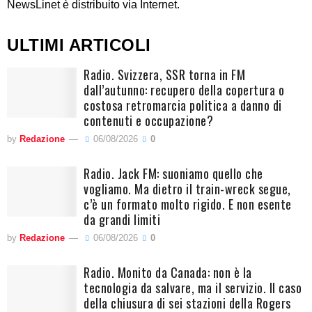
NewsLinet è distribuito via Internet.
ULTIMI ARTICOLI
Radio. Svizzera, SSR torna in FM
dall’autunno: recupero della copertura o
costosa retromarcia politica a danno di
contenuti e occupazione?
by
Redazione
06/08/2026
0
Radio. Jack FM: suoniamo quello che
vogliamo. Ma dietro il train-wreck segue,
c’è un formato molto rigido. E non esente
da grandi limiti
by
Redazione
06/08/2026
0
Radio. Monito da Canada: non è la
tecnologia da salvare, ma il servizio. Il caso
della chiusura di sei stazioni della Rogers