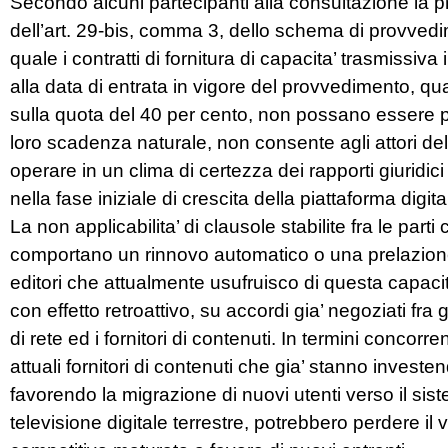
Secondo alcuni partecipanti alla consultazione la p
dell’art. 29-bis, comma 3, dello schema di provved
quale i contratti di fornitura di capacita’ trasmissiva
alla data di entrata in vigore del provvedimento, qu
sulla quota del 40 per cento, non possano essere pr
loro scadenza naturale, non consente agli attori de
operare in un clima di certezza dei rapporti giuridici
nella fase iniziale di crescita della piattaforma digita
La non applicabilita’ di clausole stabilite fra le parti
comportano un rinnovo automatico o una prelazione
editori che attualmente usufruisco di questa capaci
con effetto retroattivo, su accordi gia’ negoziati fra g
di rete ed i fornitori di contenuti. In termini concorrenz
attuali fornitori di contenuti che gia’ stanno investe
favorendo la migrazione di nuovi utenti verso il sis
televisione digitale terrestre, potrebbero perdere il