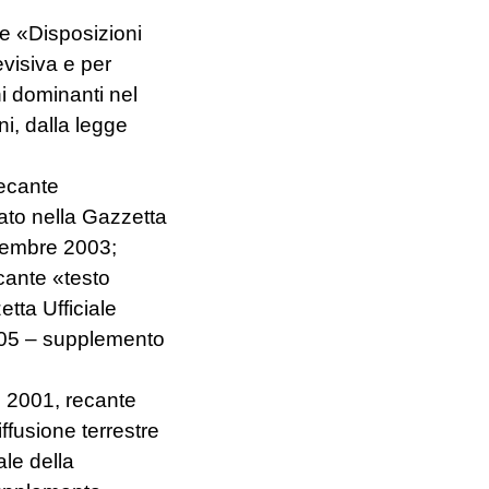
te «Disposizioni
evisiva e per
ni dominanti nel
ni, dalla legge
recante
ato nella Gazzetta
ttembre 2003;
ecante «testo
tta Ufficiale
2005 – supplemento
 2001, recante
ffusione terrestre
ale della