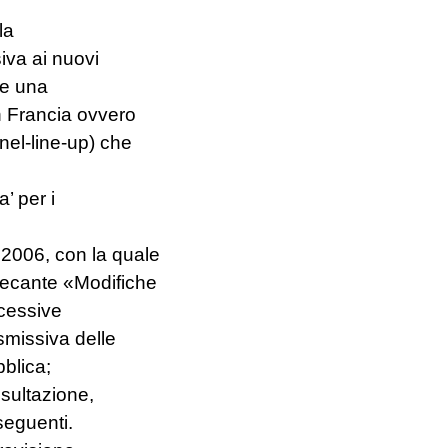
la
iva ai nuovi
ite una
in Francia ovvero
nel-line-up) che
’ per i
2006, con la quale
 recante «Modifiche
ccessive
smissiva delle
bblica;
nsultazione,
seguenti.