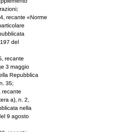
supplemento
razioni;
04, recante «Norme
particolare
 pubblicata
 197 del
5, recante
gge 3 maggio
della Repubblica
n. 35;
, recante
era a), n. 2,
blicata nella
del 9 agosto