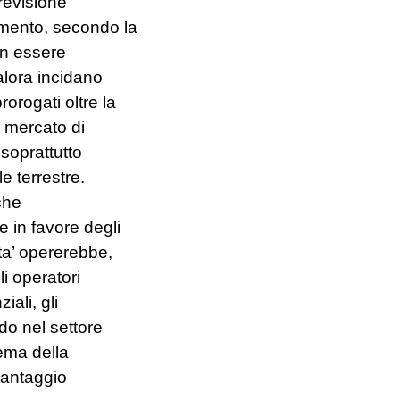
revisione
imento, secondo la
 in essere
alora incidano
orogati oltre la
l mercato di
 soprattutto
le terrestre.
 che
 in favore degli
ta’ opererebbe,
li operatori
iali, gli
ndo nel settore
tema della
 vantaggio