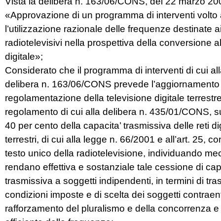
Vista la delibera n. 163/06/CONS, del 22 marzo 20
«Approvazione di un programma di interventi volto 
l’utilizzazione razionale delle frequenze destinate ai
radiotelevisivi nella prospettiva della conversione a
digitale»;
Considerato che il programma di interventi di cui all
delibera n. 163/06/CONS prevede l’aggiornamento d
regolamentazione della televisione digitale terrestr
regolamento di cui alla delibera n. 435/01/CONS, s
40 per cento della capacita’ trasmissiva delle reti dig
terrestri, di cui alla legge n. 66/2001 e all’art. 25, 
testo unico della radiotelevisione, individuando m
rendano effettiva e sostanziale tale cessione di cap
trasmissiva a soggetti indipendenti, in termini di tr
condizioni imposte e di scelta dei soggetti contraenti,
rafforzamento del pluralismo e della concorrenza e 