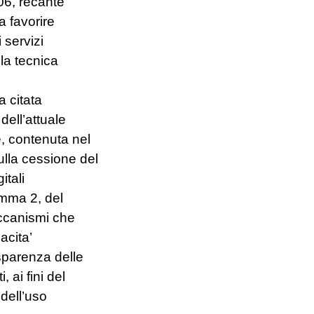
06, recante
a favorire
 servizi
lla tecnica
a citata
ell’attuale
e, contenuta nel
ulla cessione del
itali
comma 2, del
eccanismi che
acita’
asparenza delle
 ai fini del
dell’uso