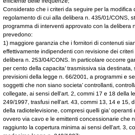
efficiente delle frequenze;
Considerato che i criteri da seguire per la modifica d
regolamento di cui alla delibera n. 435/01/CONS, sta
programma di interventi approvato con la delibera
prevedono:
1) maggiore garanzia che i fornitori di contenuti sia
effettivamente indipendenti con revisione dei criteri f
delibera n. 253/04/CONS. In particolare occorre gar
per cento della capacita’ trasmissiva sia destinata,
previsioni della legge n. 66/2001, a programmi e ser
soggetti che non siano societa’ controllanti, controll
collegate, ai sensi dell’art. 2, commi 17 e 18 della l
249/1997, trasfusi nell’art. 43, commi 13, 14 e 15, d
della radiotelevisione, compresi quelli gia’ operanti 
ovvero via cavo e le emittenti concessionarie che
raggiunto la copertura minima ai sensi dell’art. 3, 