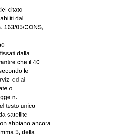
el citato
biliti dal
 n. 163/05/CONS,
no
issati dalla
antire che il 40
 secondo le
vizi ed ai
ate o
egge n.
el testo unico
da satellite
 non abbiano ancora
comma 5, della