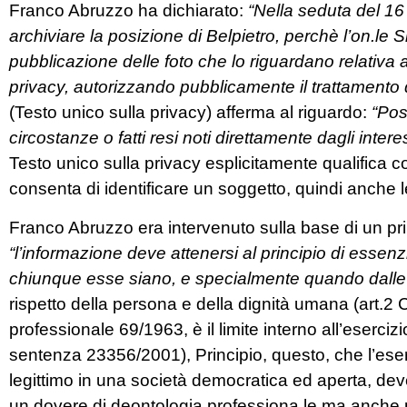
Franco Abruzzo ha dichiarato:
“Nella seduta del 16 
archiviare la posizione di Belpietro, perchè l’on.le
pubblicazione delle foto che lo riguardano relativa 
privacy, autorizzando pubblicamente il trattamento d
(Testo unico sulla privacy) afferma al riguardo:
“Pos
circostanze o fatti resi noti direttamente dagli inter
Testo unico sulla privacy esplicitamente qualifica 
consenta di identificare un soggetto, quindi anche le
Franco Abruzzo era intervenuto sulla base di un prin
“l’informazione deve attenersi al principio di essenzi
chiunque esse siano, e specialmente quando dalle not
rispetto della persona e della dignità umana (art.2 C
professionale 69/1963, è il limite interno all’eserciz
sentenza 23356/2001), Principio, questo, che l’eser
legittimo in una società democratica ed aperta, d
un dovere di deontologia professiona le ma anche p