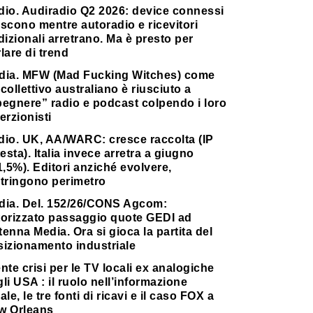
dio. Audiradio Q2 2026: device connessi
scono mentre autoradio e ricevitori
dizionali arretrano. Ma è presto per
lare di trend
dia. MFW (Mad Fucking Witches) come
collettivo australiano è riusciuto a
pegnere” radio e podcast colpendo i loro
erzionisti
dio. UK, AA/WARC: cresce raccolta (IP
testa). Italia invece arretra a giugno
1,5%). Editori anziché evolvere,
stringono perimetro
dia. Del. 152/26/CONS Agcom:
torizzato passaggio quote GEDI ad
enna Media. Ora si gioca la partita del
sizionamento industriale
nte crisi per le TV locali ex analogiche
li USA : il ruolo nell’informazione
ale, le tre fonti di ricavi e il caso FOX a
w Orleans