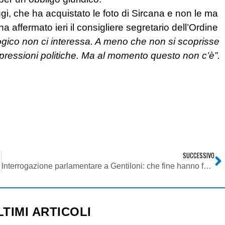
ggi, che ha acquistato le foto di Sircana e non le ma
affermato ieri il consigliere segretario dell’Ordine
logico non ci interessa. A meno che non si scoprisse
pressioni politiche. Ma al momento questo non c’è”.
SUCCESSIVO
Interrogazione parlamentare a Gentiloni: che fine hanno fatto i canali che dovevano essere assegnati a Rete A (All Music)?
LTIMI ARTICOLI