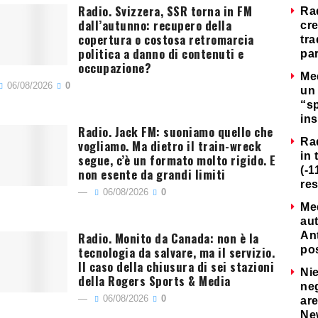
Radio. Svizzera, SSR torna in FM
Ra
dall’autunno: recupero della
cre
copertura o costosa retromarcia
tra
politica a danno di contenuti e
par
occupazione?
Me
06/08/2026
0
un 
“s
ins
Radio. Jack FM: suoniamo quello che
Ra
vogliamo. Ma dietro il train-wreck
in 
segue, c’è un formato molto rigido. E
(-1
non esente da grandi limiti
re
06/08/2026
0
Me
au
Radio. Monito da Canada: non è la
Ant
tecnologia da salvare, ma il servizio.
po
Il caso della chiusura di sei stazioni
Nie
della Rogers Sports & Media
neg
06/08/2026
0
are
Ne