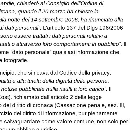
aprile, chiederò al Consiglio dell’Ordine di
 Sircana, quando il 20 marzo ha chiesto la
alla notte del 14 settembre 2006, ha rinunciato alla
i dati personali”.
L’articolo 137 del Dlgs 196/2006
sono essere trattati i dati personali relativi a
essati o attraverso loro comportamenti in pubblico”.
Il
come “dato personale” qualsiasi informazione che
 fotografie.
cipio, che si ricava dal Codice della privacy:
alità e alla tutela della dignità delle persone,
izie pubblicate nulla risulti a loro carico”.
Il
ost), richiamato dall’articolo 2 della legge
io del diritto di cronaca (Cassazione penale, sez. III,
cizio del diritto di informazione, pur pienamente
eve salvaguardare come valore comune, non solo per
er un obbligo giuridico.