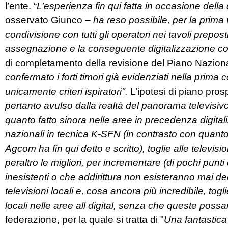
l’ente. “
L’esperienza fin qui fatta in occasione della
osservato Giunco –
ha reso possibile, per la prima v
condivisione con tutti gli operatori nei tavoli prepos
assegnazione e la conseguente digitalizzazione co
di completamento della revisione del Piano Nazion
confermato i forti timori già evidenziati nella prim
unicamente criteri ispiratori".
L’ipotesi di piano pros
pertanto avulso dalla realtà del panorama televisiv
quanto fatto sinora nelle aree in precedenza digital
nazionali in tecnica K-SFN (in contrasto con quanto
Agcom ha fin qui detto e scritto), toglie alle televis
peraltro le migliori, per incrementare (di pochi punti 
inesistenti o che addirittura non esisteranno mai d
televisioni locali e, cosa ancora più incredibile, to
locali nelle aree all digital, senza che queste pos
federazione, per la quale si tratta di "
Una fantastica 