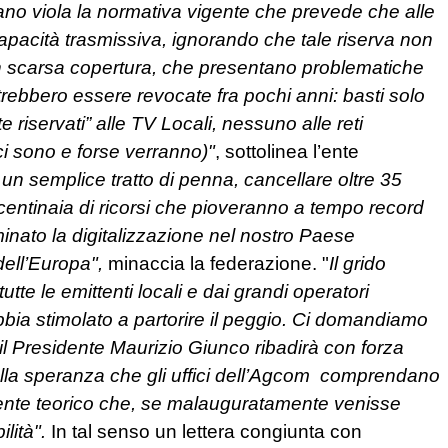
piano viola la normativa vigente che prevede che alle
 capacità trasmissiva, ignorando che tale riserva non
n scarsa copertura, che presentano problematiche
 potrebbero essere revocate fra pochi anni: basti solo
e riservati” alle TV Locali, nessuno alle reti
ci sono e forse verranno)"
, sottolinea l’ente
un semplice tratto di penna, cancellare oltre 35
e centinaia di ricorsi che pioveranno a tempo record
minato la digitalizzazione nel nostro Paese
 dell’Europa",
minaccia la federazione. "
Il grido
utte le emittenti locali e dai grandi operatori
bbia stimolato a partorire il peggio. Ci domandiamo
 il Presidente Maurizio Giunco ribadirà con forza
ella speranza che gli uffici dell’Agcom comprendano
ramente teorico che, se malauguratamente venisse
ilità".
In tal senso un lettera congiunta con