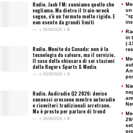
Radio. Jack FM: suoniamo quello che
Me
vogliamo. Ma dietro il train-wreck
un 
segue, c’è un formato molto rigido. E
“s
non esente da grandi limiti
ins
05/08/2026
0
Ra
in 
(-1
Radio. Monito da Canada: non è la
re
tecnologia da salvare, ma il servizio.
Me
Il caso della chiusura di sei stazioni
au
della Rogers Sports & Media
Ant
05/08/2026
0
po
Nie
Radio. Audiradio Q2 2026: device
neg
connessi crescono mentre autoradio
are
e ricevitori tradizionali arretrano.
Ne
Ma è presto per parlare di trend
Me
05/08/2026
0
29/
set
pr