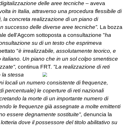
 digitalizzazione delle aree tecniche
– aveva
olta in Italia, attraverso una procedura flessibile di
ti, la concreta realizzazione di un piano di
n successo delle diverse aree tecniche”.
La bozza
ale dell’Agcom sottoposta a consultazione "
ha
a consultazione su di un testo che esprimeva
pettato "
è irrealizzabile, assolutamente teorico, e
o italiano. Un piano che in un sol colpo smentisce
izzate",
continua FRT.
"La realizzazione di reti
 la stessa
ioni locali un numero consistente di frequenze,
di percentuale) le coperture di reti nazionali
ecretando la morte di un importante numero di
gliendo le frequenze già assegnate a molte emittenti
sano essere degnamente sostituite",
denuncia la
lotteria dove il possessore del titolo abilitativo su