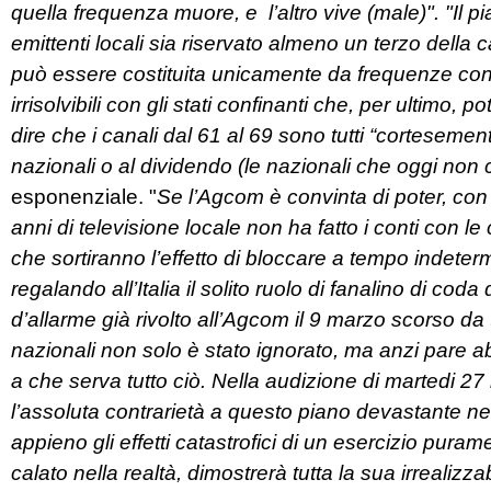
quella frequenza muore, e l’altro vive (male)". "Il 
emittenti locali sia riservato almeno un terzo della
può essere costituita unicamente da frequenze co
irrisolvibili con gli stati confinanti che, per ultimo,
dire che i canali dal 61 al 69 sono tutti “cortesement
nazionali o al dividendo (le nazionali che oggi non 
esponenziale. "
Se l’Agcom è convinta di poter, con 
anni di televisione locale non ha fatto i conti con l
che sortiranno l’effetto di bloccare a tempo indeter
regalando all’Italia il solito ruolo di fanalino di coda
d’allarme già rivolto all’Agcom il 9 marzo scorso da t
nazionali non solo è stato ignorato, ma anzi pare a
a che serva tutto ciò. Nella audizione di martedi 27
l’assoluta contrarietà a questo piano devastante n
appieno gli effetti catastrofici di un esercizio pu
calato nella realtà, dimostrerà tutta la sua irrealizzab