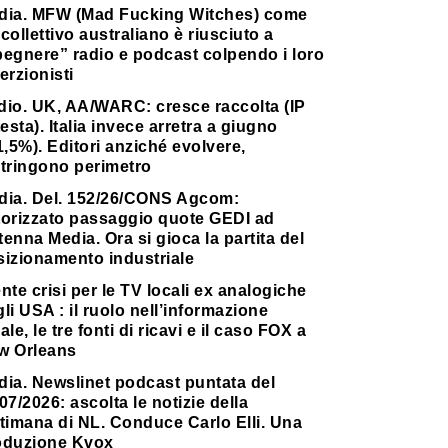
dia. MFW (Mad Fucking Witches) come
collettivo australiano è riusciuto a
pegnere” radio e podcast colpendo i loro
erzionisti
dio. UK, AA/WARC: cresce raccolta (IP
testa). Italia invece arretra a giugno
1,5%). Editori anziché evolvere,
stringono perimetro
dia. Del. 152/26/CONS Agcom:
torizzato passaggio quote GEDI ad
enna Media. Ora si gioca la partita del
sizionamento industriale
nte crisi per le TV locali ex analogiche
li USA : il ruolo nell’informazione
ale, le tre fonti di ricavi e il caso FOX a
w Orleans
dia. Newslinet podcast puntata del
07/2026: ascolta le notizie della
timana di NL. Conduce Carlo Elli. Una
oduzione Kvox