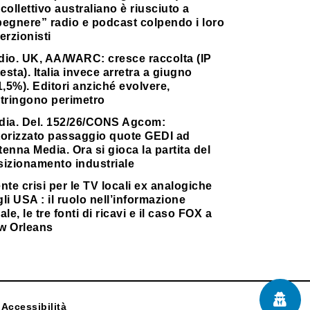
collettivo australiano è riusciuto a
pegnere” radio e podcast colpendo i loro
erzionisti
dio. UK, AA/WARC: cresce raccolta (IP
testa). Italia invece arretra a giugno
1,5%). Editori anziché evolvere,
stringono perimetro
dia. Del. 152/26/CONS Agcom:
torizzato passaggio quote GEDI ad
enna Media. Ora si gioca la partita del
sizionamento industriale
nte crisi per le TV locali ex analogiche
li USA : il ruolo nell’informazione
ale, le tre fonti di ricavi e il caso FOX a
w Orleans
Accessibilità