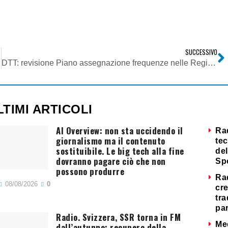
SUCCESSIVO
DTT: revisione Piano assegnazione frequenze nelle Regioni digitalizzate prima del 2011
LTIMI ARTICOLI
AI Overview: non sta uccidendo il
Ra
giornalismo ma il contenuto
tec
sostituibile. Le big tech alla fine
del
dovranno pagare ciò che non
Sp
possono produrre
Ra
08/08/2026
0
cre
tra
par
Radio. Svizzera, SSR torna in FM
Me
dall’autunno: recupero della