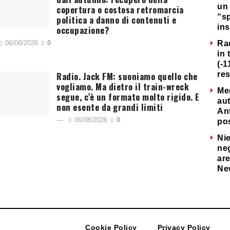
un 
copertura o costosa retromarcia
“s
politica a danno di contenuti e
ins
occupazione?
06/08/2026
0
Ra
in 
(-1
Radio. Jack FM: suoniamo quello che
re
vogliamo. Ma dietro il train-wreck
Me
segue, c’è un formato molto rigido. E
au
non esente da grandi limiti
Ant
06/08/2026
0
po
Nie
neg
are
Ne
Cookie Policy
Privacy Policy