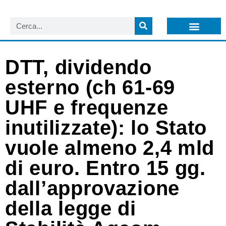
LISTA NEWSLETTER E CIRCOLARI SIT
ARCHIVIO S.I.T.
DTT, dividendo
esterno (ch 61-69
UHF e frequenze
inutilizzate): lo Stato
vuole almeno 2,4 mld
di euro. Entro 15 gg.
dall’approvazione
della legge di