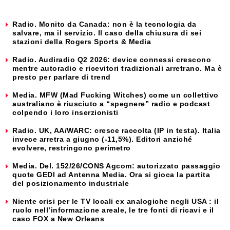
Radio. Monito da Canada: non è la tecnologia da
salvare, ma il servizio. Il caso della chiusura di sei
stazioni della Rogers Sports & Media
Radio. Audiradio Q2 2026: device connessi crescono
mentre autoradio e ricevitori tradizionali arretrano. Ma è
presto per parlare di trend
Media. MFW (Mad Fucking Witches) come un collettivo
australiano è riusciuto a “spegnere” radio e podcast
colpendo i loro inserzionisti
Radio. UK, AA/WARC: cresce raccolta (IP in testa). Italia
invece arretra a giugno (-11,5%). Editori anziché
evolvere, restringono perimetro
Media. Del. 152/26/CONS Agcom: autorizzato passaggio
quote GEDI ad Antenna Media. Ora si gioca la partita
del posizionamento industriale
Niente crisi per le TV locali ex analogiche negli USA : il
ruolo nell’informazione areale, le tre fonti di ricavi e il
caso FOX a New Orleans