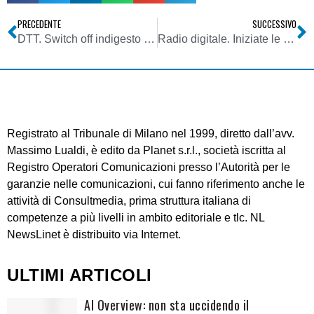
PRECEDENTE
SUCCESSIVO
DTT. Switch off indigesto per tv locali. Cali ascolto tra 30 e 40% in Campania e Piemonte. Attesa la verifica lombarda e veneta
Radio digitale. Iniziate le prime veicolazioni di programmi in streaming con tecnologia Drivecast
Registrato al Tribunale di Milano nel 1999, diretto dall’avv.
Massimo Lualdi, è edito da Planet s.r.l., società iscritta al
Registro Operatori Comunicazioni presso l’Autorità per le
garanzie nelle comunicazioni, cui fanno riferimento anche le
attività di Consultmedia, prima struttura italiana di
competenze a più livelli in ambito editoriale e tlc. NL
NewsLinet è distribuito via Internet.
ULTIMI ARTICOLI
AI Overview: non sta uccidendo il