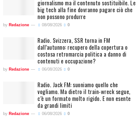
giornalismo ma il contenuto sostituibile. Le
big tech alla fine dovranno pagare ciò che
non possono produrre
by
Redazione
08/08/2026
0
Radio. Svizzera, SSR torna in FM
dall’autunno: recupero della copertura o
costosa retromarcia politica a danno di
contenuti e occupazione?
by
Redazione
06/08/2026
0
Radio. Jack FM: suoniamo quello che
vogliamo. Ma dietro il train-wreck segue,
c’è un formato molto rigido. E non esente
da grandi limiti
by
Redazione
06/08/2026
0