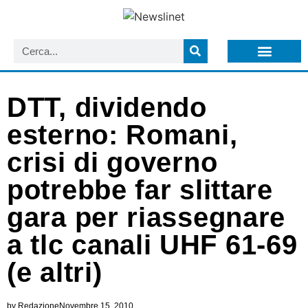
LISTA NEWSLETTER E CIRCOLARI SIT
ARCHIVIO S.I.T.
DTT, dividendo
esterno: Romani,
crisi di governo
potrebbe far slittare
gara per riassegnare
a tlc canali UHF 61-69
(e altri)
by
Redazione
Novembre 15, 2010