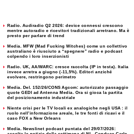
Radio. Audiradio Q2 2026: device connessi crescono
mentre autoradio e ricevitori tradizionali arretrano. Ma è
presto per parlare di trend
Media. MFW (Mad Fucking Witches) come un collettivo
australiano è riusciuto a “spegnere” radio e podcast
colpendo i loro inserzionisti
Radio. UK, AA/WARC: cresce raccolta (IP in testa). Italia
invece arretra a giugno (-11,5%). Editori anziché
evolvere, restringono perimetro
Media. Del. 152/26/CONS Agcom: autorizzato passaggio
quote GEDI ad Antenna Media. Ora si gioca la partita
del posizionamento industriale
Niente crisi per le TV locali ex analogiche negli USA : il
ruolo nell’informazione areale, le tre fonti di ricavi e il
caso FOX a New Orleans
Media. Newslinet podcast puntata del 29/07/2026:
ascolta le notizie della settimana di NL. Conduce Carlo