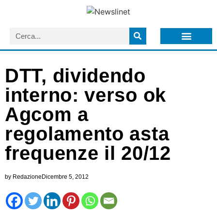
LISTA NEWSLETTER E CIRCOLARI SIT
ARCHIVIO S.I.T.
DTT, dividendo
interno: verso ok
Agcom a
regolamento asta
frequenze il 20/12
by
Redazione
Dicembre 5, 2012