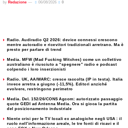
by
Redazione
06/08/2026
0
Radio. Audiradio Q2 2026: device connessi crescono
mentre autoradio e ricevitori tradizionali arretrano. Ma è
presto per parlare di trend
Media. MFW (Mad Fucking Witches) come un collettivo
australiano è riusciuto a “spegnere” radio e podcast
colpendo i loro inserzionisti
Radio. UK, AA/WARC: cresce raccolta (IP in testa). Italia
invece arretra a giugno (-11,5%). Editori anziché
evolvere, restringono perimetro
Media. Del. 152/26/CONS Agcom: autorizzato passaggio
quote GEDI ad Antenna Media. Ora si gioca la partita
del posizionamento industriale
Niente crisi per le TV locali ex analogiche negli USA : il
ruolo nell’informazione areale, le tre fonti di ricavi e il