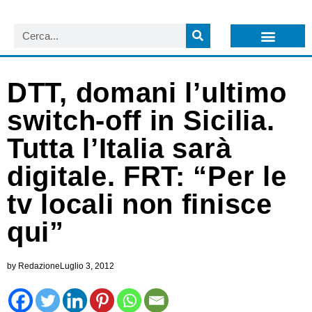
LISTA NEWSLETTER E CIRCOLARI SIT
ARCHIVIO S.I.T.
DTT, domani l’ultimo
switch-off in Sicilia.
Tutta l’Italia sarà
digitale. FRT: “Per le
tv locali non finisce
qui”
by
Redazione
Luglio 3, 2012