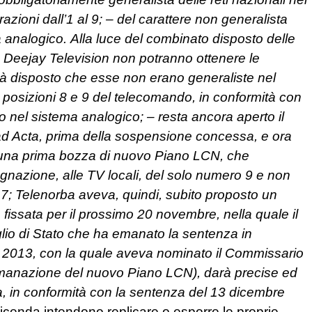
azioni dall’1 al 9; – del carattere non generalista
 analogico. Alla luce del combinato disposto delle
e Deejay Television non potranno ottenere le
già disposto che esse non erano generaliste nel
 posizioni 8 e 9 del telecomando, in conformità con
no nel sistema analogico; – resta ancora aperto il
 ad Acta, prima della sospensione concessa, e ora
o una prima bozza di nuovo Piano LCN, che
nazione, alle TV locali, del solo numero 9 e non
; Telenorba aveva, quindi, subito proposto un
 fissata per il prossimo 20 novembre, nella quale il
glio di Stato che ha emanato la sentenza in
e 2013, con la quale aveva nominato il Commissario
l’emanazione del nuovo Piano LCN), darà precise ed
ta, in conformità con la sentenza del 13 dicembre
 vicenda intendono replicare o esporre le proprie