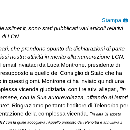
Stampa 🖨
wslinet.it, sono stati pubblicati vari articoli relativi
a di LCN
.
ionari, che prendono spunto da dichiarazioni di parte
asi nostra attività in merito alla numerazione LCN,
dell’email inviataci da Luca Montrone, presidente di
presupposto a quello del Consiglio di Stato che ha
 in questi giorni. Montrone ci ha inviato quindi una
lessa vicenda giudiziaria, con i relativi allegati,
"in
arsene, con la Sua autorevolezza, offrendo ai lettori
nto".
Ringraziamo pertanto l’editore di Telenorba per
esentazione della complessa vicenda.
"
In data 31 agosto
012 con la quale accoglieva l’Appello proposto da Telenorba e annullava il