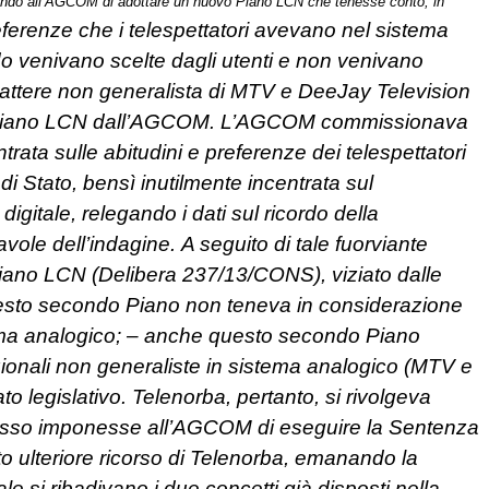
do all’AGCOM di adottare un nuovo Piano LCN che tenesse conto, in
referenze che i telespettatori avevano nel sistema
o venivano scelte dagli utenti e non venivano
arattere non generalista di MTV e DeeJay Television
mo Piano LCN dall’AGCOM. L’AGCOM commissionava
trata sulle abitudini e preferenze dei telespettatori
i Stato, bensì inutilmente incentrata sul
gitale, relegando i dati sul ricordo della
le dell’indagine. A seguito di tale fuorviante
no LCN (Delibera 237/13/CONS), viziato dalle
 questo secondo Piano non teneva in considerazione
stema analogico; – anche questo secondo Piano
zionali non generaliste in sistema analogico (MTV e
o legislativo. Telenorba, pertanto, si rivolgeva
 esso imponesse all’AGCOM di eseguire la Sentenza
to ulteriore ricorso di Telenorba, emanando la
 si ribadivano i due concetti già disposti nella