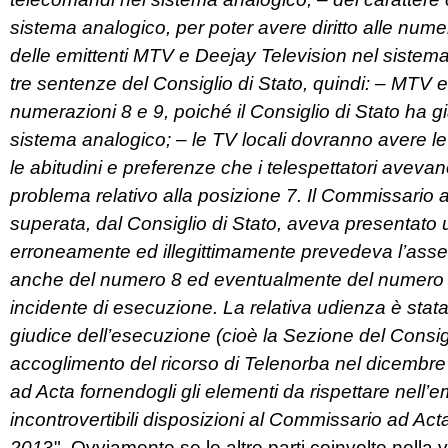
sistema analogico, per poter avere diritto alle numer
delle emittenti MTV e Deejay Television nel sistema
tre sentenze del Consiglio di Stato, quindi: – MTV 
numerazioni 8 e 9, poiché il Consiglio di Stato ha 
sistema analogico; – le TV locali dovranno avere le
le abitudini e preferenze che i telespettatori aveva
problema relativo alla posizione 7. Il Commissario
superata, dal Consiglio di Stato, aveva presentat
erroneamente ed illegittimamente prevedeva l’asseg
anche del numero 8 ed eventualmente del numero 7
incidente di esecuzione. La relativa udienza è stata
giudice dell’esecuzione (cioè la Sezione del Consi
accoglimento del ricorso di Telenorba nel dicembr
ad Acta fornendogli gli elementi da rispettare nel
incontrovertibili disposizioni al Commissario ad Ac
201
3". Ovviamente se le altre parti coinvolte nella