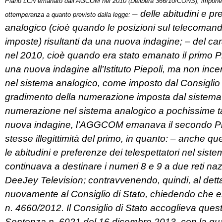
Piano LCN emanato dall’AGCOM nel 2010 (Delibera 366/10/CONS), imponen
– delle abitudini e p
ottemperanza a quanto previsto dalla legge:
analogico (cioè quando le posizioni sul telecomand
imposte) risultanti da una nuova indagine; – del c
nel 2010, cioè quando era stato emanato il pri
una nuova indagine all’Istituto Piepoli, ma non incen
nel sistema analogico, come imposto dal Consiglio d
gradimento della numerazione imposta dal sistema di
numerazione nel sistema analogico a pochissime tavo
nuova indagine, l’AGGCOM emanava il secondo Pia
stesse illegittimità del primo, in quanto: – anche
le abitudini e preferenze dei telespettatori nel si
continuava a destinare i numeri 8 e 9 a due reti na
DeeJey Television; contravvenendo, quindi, al dettat
nuovamente al Consiglio di Stato, chiedendo che
n. 4660/2012. Il Consiglio di Stato accoglieva ques
Sentenza n. 6021 del 16 dicembre 2013, con la quale