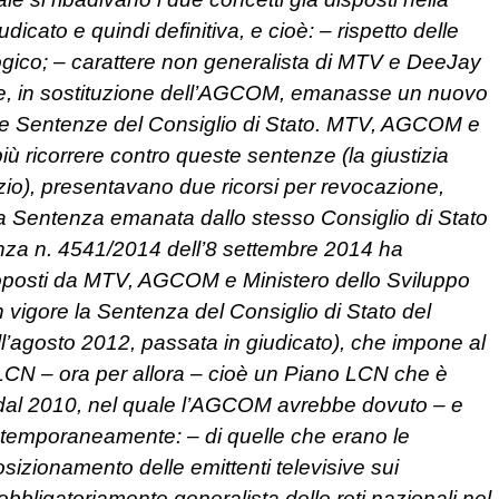
cato e quindi definitiva, e cioè: – rispetto delle
logico; – carattere non generalista di MTV e DeeJay
, in sostituzione dell’AGCOM, emanasse un nuovo
due Sentenze del Consiglio di Stato. MTV, AGCOM e
 ricorrere contro queste sentenze (la giustizia
zio), presentavano due ricorsi per revocazione,
la Sentenza emanata dallo stesso Consiglio di Stato
enza n. 4541/2014 dell’8 settembre 2014 ha
 proposti da MTV, AGCOM e Ministero dello Sviluppo
 vigore la Sentenza del Consiglio di Stato del
l’agosto 2012, passata in giudicato), che impone al
CN – ora per allora – cioè un Piano LCN che è
al 2010, nel quale l’AGCOM avrebbe dovuto – e
ntemporaneamente: – di quelle che erano le
posizionamento delle emittenti televisive sui
bbligatoriamente generalista delle reti nazionali nel