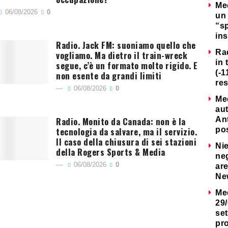
Me
06/08/2026
0
un 
“s
ins
Radio. Jack FM: suoniamo quello che
Ra
vogliamo. Ma dietro il train-wreck
in 
segue, c’è un formato molto rigido. E
(-1
non esente da grandi limiti
re
06/08/2026
0
Me
au
Radio. Monito da Canada: non è la
Ant
tecnologia da salvare, ma il servizio.
po
Il caso della chiusura di sei stazioni
Nie
della Rogers Sports & Media
neg
06/08/2026
0
are
Ne
Me
29/
set
pr