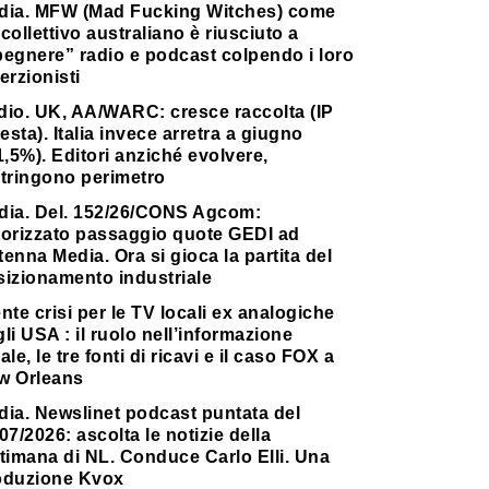
dia. MFW (Mad Fucking Witches) come
collettivo australiano è riusciuto a
pegnere” radio e podcast colpendo i loro
erzionisti
dio. UK, AA/WARC: cresce raccolta (IP
testa). Italia invece arretra a giugno
1,5%). Editori anziché evolvere,
stringono perimetro
dia. Del. 152/26/CONS Agcom:
torizzato passaggio quote GEDI ad
enna Media. Ora si gioca la partita del
sizionamento industriale
nte crisi per le TV locali ex analogiche
li USA : il ruolo nell’informazione
ale, le tre fonti di ricavi e il caso FOX a
w Orleans
dia. Newslinet podcast puntata del
07/2026: ascolta le notizie della
timana di NL. Conduce Carlo Elli. Una
oduzione Kvox