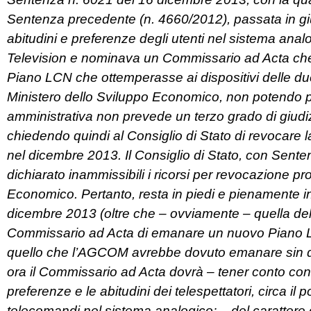
Sentenza precedente (n. 4660/2012), passata in giudi
abitudini e preferenze degli utenti nel sistema ana
Television
e nominava un Commissario ad Acta che
Piano LCN che ottemperasse ai dispositivi delle 
Ministero dello Sviluppo Economico, non potendo più
amministrativa non prevede un terzo grado di giudi
chiedendo quindi al Consiglio di Stato di revocare 
nel dicembre 2013. Il Consiglio di Stato, con Sent
dichiarato inammissibili i ricorsi per revocazione
Economico. Pertanto, resta in piedi e pienamente in
dicembre 2013 (oltre che – ovviamente – quella del
Commissario ad Acta di emanare un nuovo Piano L
quello che l’AGCOM avrebbe dovuto emanare sin d
ora il Commissario ad Acta dovrà – tener conto co
preferenze e le abitudini dei telespettatori, circa il 
telecomandi nel sistema analogico; – del carattere o