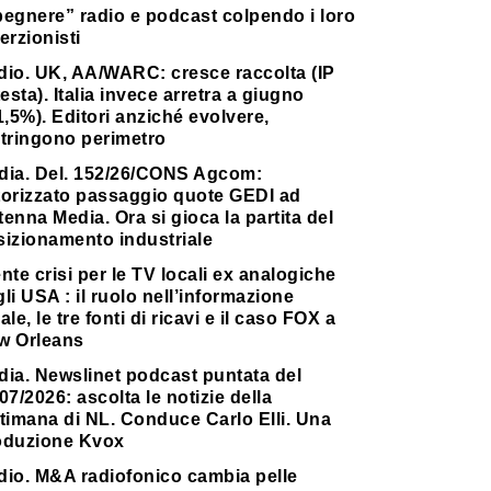
pegnere” radio e podcast colpendo i loro
erzionisti
dio. UK, AA/WARC: cresce raccolta (IP
testa). Italia invece arretra a giugno
1,5%). Editori anziché evolvere,
stringono perimetro
dia. Del. 152/26/CONS Agcom:
torizzato passaggio quote GEDI ad
enna Media. Ora si gioca la partita del
sizionamento industriale
nte crisi per le TV locali ex analogiche
li USA : il ruolo nell’informazione
ale, le tre fonti di ricavi e il caso FOX a
w Orleans
dia. Newslinet podcast puntata del
07/2026: ascolta le notizie della
timana di NL. Conduce Carlo Elli. Una
oduzione Kvox
dio. M&A radiofonico cambia pelle