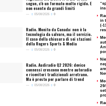
segue, c’è un formato molto rigido. E
“s
non esente da grandi limiti
ins
05/08/2026
0
Ra
in 
(-1
Radio. Monito da Canada: non è la
re
tecnologia da salvare, ma il servizio.
Me
Il caso della chiusura di sei stazioni
au
della Rogers Sports & Media
Ant
05/08/2026
0
po
Nie
Radio. Audiradio Q2 2026: device
neg
connessi crescono mentre autoradio
are
e ricevitori tradizionali arretrano.
Ne
Ma è presto per parlare di trend
Me
05/08/2026
0
29/
set
pr
Ra