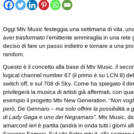
Oggi Mtv Music festeggia una settimana di vita, una
aver trasformato l’emittente ammiraglia in una rete g
deciso di fare un passo indietro e tornare a una 
random.
Questo è il concetto alla base di Mtv Music, il seco
logical channel number 67 (il primo è su LCN 8) del
switch off, e sul 708 di Sky. Come ha spiegato il di
privilegerà la musica di artisti già affermati, con q
esempio il progetto Mtv New Generation. “
Non vogl
però, De Gennaro
– ma solo offrire la possibilità a
di Lady Gaga e uno dei Negramaro”.
Mtv Music, dic
amarcord ieri è partita (andrà in onda tutti i giorni al
Saranno Famosi. Sul sito Extra.mtv.it, alla sezione r