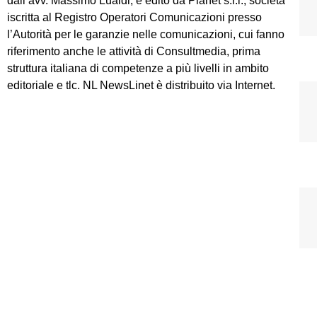
dall’avv. Massimo Lualdi, è edito da Planet s.r.l., società
iscritta al Registro Operatori Comunicazioni presso
l’Autorità per le garanzie nelle comunicazioni, cui fanno
riferimento anche le attività di Consultmedia, prima
struttura italiana di competenze a più livelli in ambito
editoriale e tlc. NL NewsLinet è distribuito via Internet.