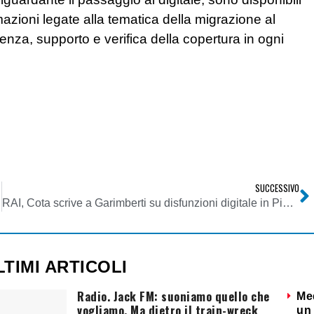
mazioni legate alla tematica della migrazione al
tenza, supporto e verifica della copertura in ogni
SUCCESSIVO
RAI, Cota scrive a Garimberti su disfunzioni digitale in Piemonte: “Affinchè intervenga subito sulla vicenda”
LTIMI ARTICOLI
Radio. Jack FM: suoniamo quello che
Me
vogliamo. Ma dietro il train-wreck
un 