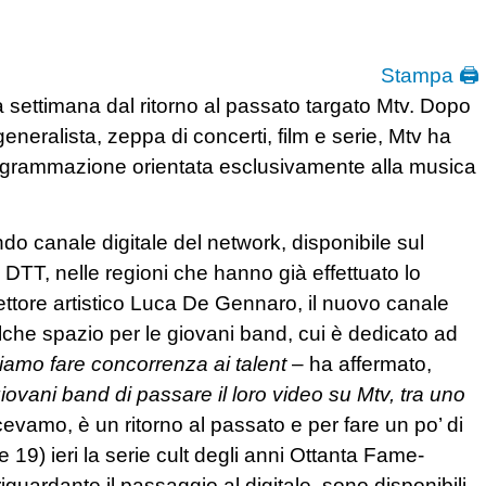
Stampa 🖨
 settimana dal ritorno al passato targato Mtv. Dopo
eneralista, zeppa di concerti, film e serie, Mtv ha
programmazione orientata esclusivamente alla musica
ndo canale digitale del network, disponibile sul
 DTT, nelle regioni che hanno già effettuato lo
rettore artistico Luca De Gennaro, il nuovo canale
ualche spazio per le giovani band, cui è dedicato ad
iamo fare concorrenza ai talent
– ha affermato,
 giovani band di passare il loro video su Mtv, tra uno
evamo, è un ritorno al passato e per fare un po’ di
le 19) ieri la serie cult degli anni Ottanta Fame-
iguardante il passaggio al digitale, sono disponibili