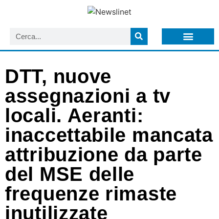
LISTA NEWSLETTER E CIRCOLARI SIT
ARCHIVIO S.I.T.
DTT, nuove
assegnazioni a tv
locali. Aeranti:
inaccettabile mancata
attribuzione da parte
del MSE delle
frequenze rimaste
inutilizzate