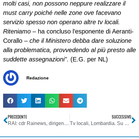
molti casi, non possono neppure realizzare il
must carry poiché nelle zone ove facevano
servizio spesso non operano altre tv locali.
Riteniamo
– ha concluso l’esponente di Aeranti-
Corallo –
che il Ministero debba dare soluzione
alla problematica, provvedendo al più presto alle
suddette assegnazioni"
. (E.G. per NL)
Redazione
PRECEDENTE
SUCCESSIVO
RAI: cdr Rainews, dirigente ha chiesto stop servizio “scomodo”. Inchiesta su Molise bloccata su segnalazione governatore Iorio
Tv locali, Lombardia. Su Teleboario esordì Belen