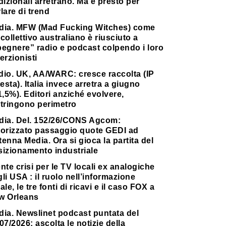
dizionali arretrano. Ma è presto per
lare di trend
dia. MFW (Mad Fucking Witches) come
collettivo australiano è riusciuto a
pegnere” radio e podcast colpendo i loro
erzionisti
dio. UK, AA/WARC: cresce raccolta (IP
testa). Italia invece arretra a giugno
1,5%). Editori anziché evolvere,
stringono perimetro
dia. Del. 152/26/CONS Agcom:
torizzato passaggio quote GEDI ad
enna Media. Ora si gioca la partita del
sizionamento industriale
nte crisi per le TV locali ex analogiche
li USA : il ruolo nell’informazione
ale, le tre fonti di ricavi e il caso FOX a
w Orleans
dia. Newslinet podcast puntata del
07/2026: ascolta le notizie della