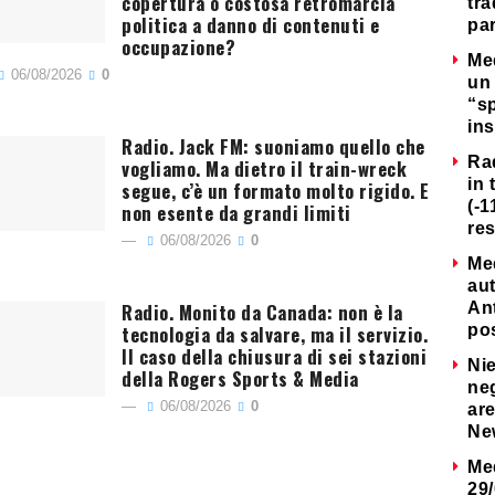
copertura o costosa retromarcia
tra
politica a danno di contenuti e
par
occupazione?
Me
06/08/2026
0
un 
“s
ins
Radio. Jack FM: suoniamo quello che
Ra
vogliamo. Ma dietro il train-wreck
in 
segue, c’è un formato molto rigido. E
(-1
non esente da grandi limiti
re
06/08/2026
0
Me
au
Radio. Monito da Canada: non è la
Ant
tecnologia da salvare, ma il servizio.
po
Il caso della chiusura di sei stazioni
Nie
della Rogers Sports & Media
neg
06/08/2026
0
are
Ne
Me
29/