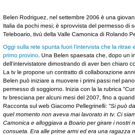
Belen Rodriguez, nel settembre 2006 è una giovane a
Italia da pochi mesi; è sprovvista del permesso di 
Teleboario, tivù della Valle Camonica di Rolando Pe
Oggi sulla rete spunta fuori l’intervista che la ritrae 
primo provino
. Una Belen spaesata che, dopo un i
dell’intervistatore dimostrando di aver ben chiaro cosa
La tv le propone un contratto di collaborazione ann
Belen può iniziare a muovere i primi passi nel pano
permesso di soggiorno. Inizia con la la rubrica "Cu
tv bresciana per alcuni mesi del 2007, fino a quando
Racconta sul web Giacomo Pellegrinelli:
"Si può da
quel momento non aveva mai lavorato in tv. Ci siamo 
Camonica e alloggiava a Boario per girare i nostri
consueta. Era alle prime armi ed era una ragazza m